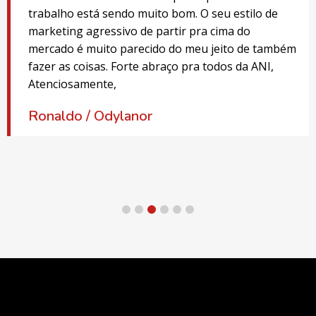
marcarmos outras visitas. Muito obrigada. Abraço,
Emilene
Museu: Escola Criatividade
1
2
3
4
5
6