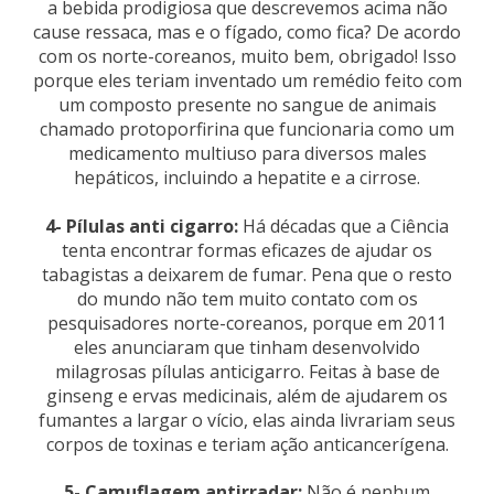
a bebida prodigiosa que descrevemos acima não
cause ressaca, mas e o fígado, como fica? De acordo
com os norte-coreanos, muito bem, obrigado! Isso
porque eles teriam inventado um remédio feito com
um composto presente no sangue de animais
chamado protoporfirina que funcionaria como um
medicamento multiuso para diversos males
hepáticos, incluindo a hepatite e a cirrose.
4- Pílulas anti cigarro:
Há décadas que a Ciência
tenta encontrar formas eficazes de ajudar os
tabagistas a deixarem de fumar. Pena que o resto
do mundo não tem muito contato com os
pesquisadores norte-coreanos, porque em 2011
eles anunciaram que tinham desenvolvido
milagrosas pílulas anticigarro. Feitas à base de
ginseng e ervas medicinais, além de ajudarem os
fumantes a largar o vício, elas ainda livrariam seus
corpos de toxinas e teriam ação anticancerígena.
5- Camuflagem antirradar:
Não é nenhum