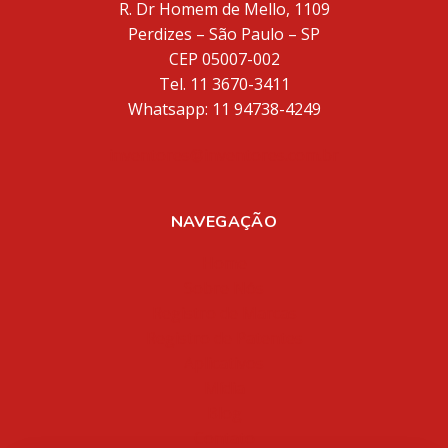
R. Dr Homem de Mello, 1109
Perdizes – São Paulo – SP
CEP 05007-002
Tel. 11 3670-3411
Whatsapp: 11 94738-4249
inventores@inventores.com.br
NAVEGAÇÃO
Home
Sobre Nós
Registro de Marcas
Registro de Patentes
Aplicativos
Mídia
Blog
Contato