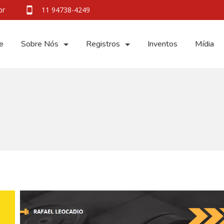
br
11 94738-4249
e
Sobre Nós
Registros
Inventos
Mídia