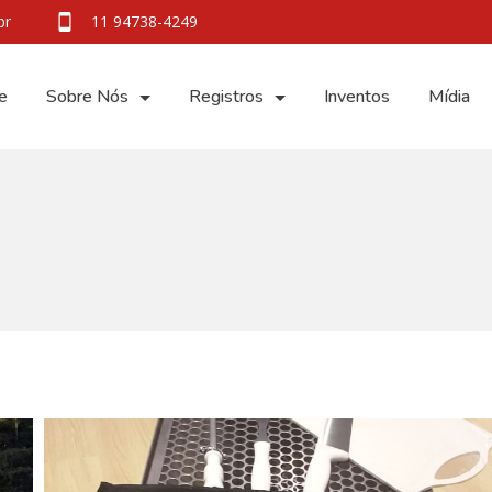
br
11 94738-4249
e
Sobre Nós
Registros
Inventos
Mídia