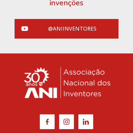
invenções
@ANIINVENTORES