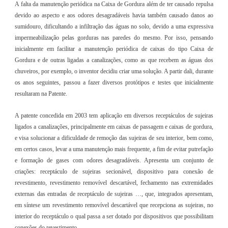
A falta da manutenção periódica na Caixa de Gordura além de ter causado repulsa
devido ao aspecto e aos odores desagradáveis havia também causado danos ao
sumidouro, dificultando a infiltração das águas no solo, devido a uma expressiva
impermeabilização pelas gorduras nas paredes do mesmo. Por isso, pensando
inicialmente em facilitar a manutenção periódica de caixas do tipo Caixa de
Gordura e de outras ligadas a canalizações, como as que recebem as águas dos
chuveiros, por exemplo, o inventor decidiu criar uma solução. A partir dali, durante
os anos seguintes, passou a fazer diversos protótipos e testes que inicialmente
resultaram na Patente.
A patente concedida em 2003 tem aplicação em diversos receptáculos de sujeiras
ligados a canalizações, principalmente em caixas de passagem e caixas de gordura,
e visa solucionar a dificuldade de remoção das sujeiras de seu interior, bem como,
em certos casos, levar a uma manutenção mais frequente, a fim de evitar putrefação
e formação de gases com odores desagradáveis. Apresenta um conjunto de
criações: receptáculo de sujeiras secionável, dispositivo para conexão de
revestimento, revestimento removível descartável, fechamento nas extremidades
externas das entradas de receptáculo de sujeiras …, que, integrados apresentam,
em síntese um revestimento removível descartável que recepciona as sujeiras, no
interior do receptáculo o qual passa a ser dotado por dispositivos que possibilitam
conexões do revestimento.