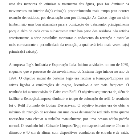
uma das maneiras de otimizar o tratamento das águas, pois faz diminuir os
movimentos no interior da(s) caixa(s), proporcionando mais tempo para ocorrer
retenção de resíduos, por decantação e/ou por flutuação. As Caixas Tego em série
também são uma boa alternativa para a otimização do tratamento, principalmente
porque além de cada caixa subsequente reter boa parte dos resíduos não retidos
anteriormente, a série possibilita monitorar o andamento da retenção e estipular
mais corretamente a periodicidade da remoção, a qual será feita mais vezes na(s)
primeira(s) caixa(s).
A empresa Teg’s Indústria e Exportação Ltda. Iniciou atividades no ano de 1979,
enquanto que o processo de desenvolvimento do Sistema Tego iniciou no ano de
1994. O objetivo inicial do Sistema Tego era facilitar a Remoção/Limpeza em
caixas ligadas a canalizações de esgoto, levando-a a ser mais frequente. O
resultado foi a composição de Caixa com Refil. O objetivo seguinte era de, além de
facilitar a Remoção/Limpeza, diminuir o tempo de colocação do refil. O resultado
foi o Refil Formado de Bolsas Destacáveis. O objetivo terceiro era de obter o
máximo de retenção de resíduos em uma caixa de tamanho reduzido tanto quanto
necessário para efetuar o trabalho manualmente, por uma pessoa adulta padrão
normal. O resultado foi a Caixa de Limpeza Tego, com aproximadamente 25 cm de
diâmetro e 40 cm de altura, com dispositivos condutores de entrada e de saída.