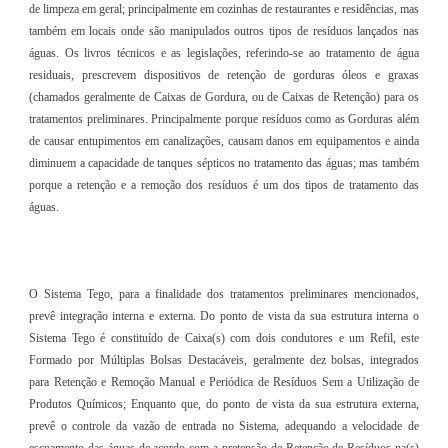
de limpeza em geral; principalmente em cozinhas de restaurantes e residências, mas
também em locais onde são manipulados outros tipos de resíduos lançados nas
águas. Os livros técnicos e as legislações, referindo-se ao tratamento de água
residuais, prescrevem dispositivos de retenção de gorduras óleos e graxas
(chamados geralmente de Caixas de Gordura, ou de Caixas de Retenção) para os
tratamentos preliminares. Principalmente porque resíduos como as Gorduras além
de causar entupimentos em canalizações, causam danos em equipamentos e ainda
diminuem a capacidade de tanques sépticos no tratamento das águas; mas também
porque a retenção e a remoção dos resíduos é um dos tipos de tratamento das
águas.
O Sistema Tego, para a finalidade dos tratamentos preliminares mencionados,
prevê integração interna e externa. Do ponto de vista da sua estrutura interna o
Sistema Tego é constituído de Caixa(s) com dois condutores e um Refil, este
Formado por Múltiplas Bolsas Destacáveis, geralmente dez bolsas, integrados
para Retenção e Remoção Manual e Periódica de Resíduos Sem a Utilização de
Produtos Químicos; Enquanto que, do ponto de vista da sua estrutura externa,
prevê o controle da vazão de entrada no Sistema, adequando a velocidade de
escoamento das águas de acordo com a pretensão de Retenção de Resíduos na(s)