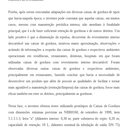
Porém, após serem executadas adaptações em diversas caixas de gordura de tipos
que havia naquela época, o inventor pode constatar que aquelas caixas, em muitos
casos, mesmo com manutenção periódica intensa, não atendiam à finalidade
principal, que é a de fazer suficiente retenção de gorduras e de outros detritos. Um
lado positivo é que a diminuição da repulsa, decorrente do revestimento interno
descartável nas caixas de gordura, motivou maior aproximação, observações e
acúmulo de informações a respeito das caixas de gordura e respectivos ambientes
operacionais em residências, restaurantes, dentistas, hospitais em que foram
utilizadas caixas de gordura com revestimento interno descartável. Foram
observadas diversas outras caixas de gordura e respectivos ambientes,
principalmente em restaurantes, fazendo concluir que havia a necessidade de
desenvolver um produto que além de possuir as qualidades de facilitar e tornar
mais agradável a manutenção (remoção/limpeza) das caixas de gordura, fosse mais
eficaz também em reter os detritos, principalmente as gorduras.
Nesta fase, o inventor efetuou testes utilizando protótipos de Caixas de Gordura
com dimensões mínimas previstas na NBR8160, de setembro de 1999, item
5.1.5.1.3, letra “a” (diâmetro interno: 0,30 m; parte submersa do septo: 0,20 m;
capacidade de retenção: 18 L; diâmetro nominal da tubulação de saída: DN 75)