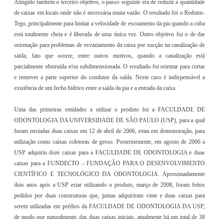
Atingido também o terceiro objetivo, o passo seguinte era de reduzir a quantidade
de caixas em locais onde não é necessária muita vazão. O resultado foi o Redutor-
Tego, principalmente para limitar a velocidade de escoamento da pia quando a cuba
está totalmente cheia e é liberada de uma única vez. Outro objetivo foi o de dar
orientação para problemas de esvaziamento da caixa por sucção na canalização de
saída, fato que ocorre, entre outros motivos, quando a canalização está
parcialmente obstruída e/ou subdimensionada. O resultado foi orientar para cortar
e remover a parte superior do condutor da saída. Neste caso é indispensável a
existência de um fecho hídrico entre a saída da pia e a entrada da caixa.
Uma das primeiras entidades a utilizar o produto foi a FACULDADE DE
ODONTOLOGIA DA UNIVERSIDADE DE SÃO PAULO (USP), para a qual
foram enviadas duas caixas em 12 de abril de 2006, estas em demonstração, para
utilização como caixas coletoras de gesso. Posteriormente, em agosto de 2006 a
USP adquiriu doze caixas para a FACULDADE DE ODONTOLOGIA e duas
caixas para a FUNDECTO – FUNDAÇÃO PARA O DESENVOLVIMENTO
CIENTÍFICO E TECNOLÓGICO DA ODONTOLOGIA. Aproximadamente
dois anos após a USP estar utilizando o produto, março de 2008, foram feitos
pedidos por duas construtoras que, juntas adquiriram vinte e duas caixas para
serem utilizadas em prédios da FACULDADE DE ODONTOLOGIA DA USP,
de modo que naturalmente, das duas caixas iniciais, atualmente há um total de 38