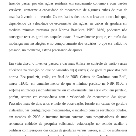
fazendo passar por elas águas residuais em escoamento contínuo e com vazões
variáveis, conforme a capacidade de escoamento de algumas cubas de pias de
cozinha à venda no mercado. Os resultados dos testes o levaram a concluir que,
dependendo da velocidade de escoamento das águas, as caixas de gordura em
medidas mínimas previstas pela Norma Brasileira, NBR 8160, poderiam não
conseguir reter as gorduras naqueles casos. Provavelmente porque, em razão das
mudanças nas instalações e no comportamento dos usuários, o que era válido no
passado, no momento, estaria precisando de ajustes.
Em vista disso, o inventor passou a dar mais ênfase ao controle da vazão versus
eficiência na retenção do que no tamanho da(s) caixa(s) de gordura previstos pela
norma. Fez produzir, então, em final de 2005, Caixas de Gorduras com Refil,
marca TEGO, em tamanho menor do que o mínimo previsto na NBR 8160; a
ser(em) utilizada(s) individualmente ou coletivamente, em série e/ou em paralelo,
porém, sempre em consonância com a velocidade de escoamento das águas.
Passados mais de dois anos e meio de observação, focado em caixas de gordura
instaladas, nas configurações mencionadas, e satisfeito com os resultados obtidos,
em meados de 2008 o inventor iniciou contatos com pesquisadores de uma
renomada entidade de pesquisa solicitando colaboração no sentido avaliar e
certificar configurações das caixas de gorduras versus vazões, a fim de estabelecer