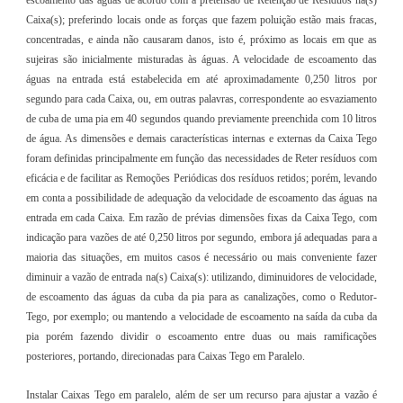
Caixa(s); preferindo locais onde as forças que fazem poluição estão mais fracas,
concentradas, e ainda não causaram danos, isto é, próximo as locais em que as
sujeiras são inicialmente misturadas às águas. A velocidade de escoamento das
águas na entrada está estabelecida em até aproximadamente 0,250 litros por
segundo para cada Caixa, ou, em outras palavras, correspondente ao esvaziamento
de cuba de uma pia em 40 segundos quando previamente preenchida com 10 litros
de água. As dimensões e demais características internas e externas da Caixa Tego
foram definidas principalmente em função das necessidades de Reter resíduos com
eficácia e de facilitar as Remoções Periódicas dos resíduos retidos; porém, levando
em conta a possibilidade de adequação da velocidade de escoamento das águas na
entrada em cada Caixa. Em razão de prévias dimensões fixas da Caixa Tego, com
indicação para vazões de até 0,250 litros por segundo, embora já adequadas para a
maioria das situações, em muitos casos é necessário ou mais conveniente fazer
diminuir a vazão de entrada na(s) Caixa(s): utilizando, diminuidores de velocidade,
de escoamento das águas da cuba da pia para as canalizações, como o Redutor-
Tego, por exemplo; ou mantendo a velocidade de escoamento na saída da cuba da
pia porém fazendo dividir o escoamento entre duas ou mais ramificações
posteriores, portando, direcionadas para Caixas Tego em Paralelo.
Instalar Caixas Tego em paralelo, além de ser um recurso para ajustar a vazão é