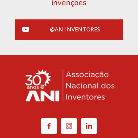
invenções
@ANIINVENTORES