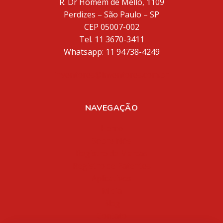
R. Dr Homem de Mello, 1109
Perdizes – São Paulo – SP
CEP 05007-002
Tel. 11 3670-3411
Whatsapp: 11 94738-4249
inventores@inventores.com.br
NAVEGAÇÃO
Home
Sobre Nós
Registro de Marcas
Registro de Patentes
Aplicativos
Mídia
Blog
Contato