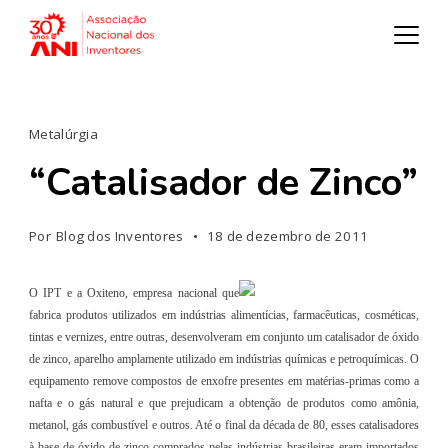
Metalúrgia
“Catalisador de Zinco”
Por
Blog dos Inventores
18 de dezembro de 2011
O IPT e a Oxiteno, empresa nacional que
fabrica produtos utilizados em indústrias alimentícias, farmacêuticas, cosméticas,
tintas e vernizes, entre outras, desenvolveram em conjunto um catalisador de óxido
de zinco, aparelho amplamente utilizado em indústrias químicas e petroquímicas. O
equipamento remove compostos de enxofre presentes em matérias-primas como a
nafta e o gás natural e que prejudicam a obtenção de produtos como amônia,
metanol, gás combustível e outros. Até o final da década de 80, esses catalisadores
à base de óxido de zinco comprados pelas indústrias brasileiras eram importados