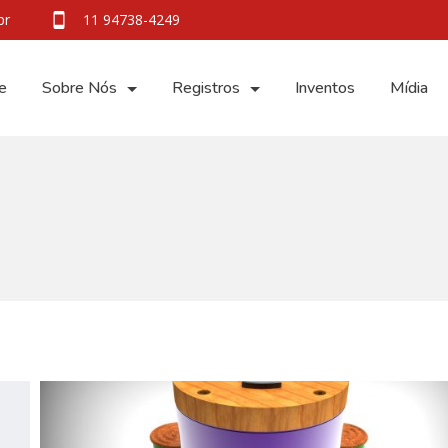
br
11 94738-4249
e
Sobre Nós
Registros
Inventos
Mídia