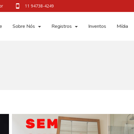
br
11 94738-4249
e
Sobre Nós
Registros
Inventos
Mídia