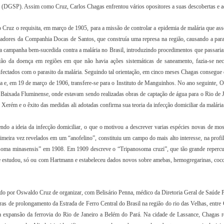
ca (DGSP). Assim como Cruz, Carlos Chagas enfrentou vários opositores a suas descobertas e a
Cruz o requisita, em março de 1905, para a missão de controlar a epidemia de malária que ass
lhadores da Companhia Docas de Santos, que construía uma represa na região, causando a para
ira campanha bem-sucedida contra a malária no Brasil, introduzindo procedimentos que passaria
ão da doença em regiões em que não havia ações sistemáticas de saneamento, fazia-se nec
fectados com o parasito da malária. Seguindo tal orientação, em cinco meses Chagas consegue 
ica e, em 19 de março de 1906, transfere-se para o Instituto de Manguinhos. No ano seguinte, 
a Baixada Fluminense, onde estavam sendo realizadas obras de captação de água para o Rio de J
ém e o êxito das medidas ali adotadas confirma sua teoria da infecção domiciliar da malária
ndo a ideia da infecção domiciliar, o que o motivou a descrever varias espécies novas de mos
primeira vez revelados em um “anofelino”, constituiu um campo do mais alto interesse, na profi
nosoma minasensis” em 1908. Em 1909 descreve o “Tripanosoma cruzi”, que tão grande repercu
le estudou, só ou com Hartmann e estabeleceu dados novos sobre amebas, hemogregarinas, cocc
o por Oswaldo Cruz de organizar, com Belisário Penna, médico da Diretoria Geral de Saúde P
ras de prolongamento da Estrada de Ferro Central do Brasil na região do rio das Velhas, entre 
a expansão da ferrovia do Rio de Janeiro a Belém do Pará. Na cidade de Lassance, Chagas re