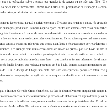
, que são esfregadas sobre a picada; por transfusão de sangue ou de mãe para filho. “O 
a no berço sem se movimentar”, afirma João Carlos Dias, pesquisador da Fundação Oswaldo
as crianças infectadas falecem na fase inicial da moléstia.
 em sua fase crônica, na qual é difícil encontrar o Trypanosoma cruzi no sangue. Na época de
va os anticorpos produzidos. Também naquela época, muitos dos exames eram feitos com barbei
seguida. Essa tecnica é conhecida como xenodiagnóstico e é muito pouco usada hoje em dia, s
a doença foram mais tarde contestadas cientificamente. Ele acreditava que o mal estava assoc
a causava cretinismo (distúrbio que ocorre na infância e é caracterizado por retardamento m
lombos, e as crianças eram muitas vezes filhas de irmãos ou primos, por isso havia um alto ín
foi a de que o barbeiro transmitia o parasita pela picada. Depois de verificar que o barbeiro 
 ao se coçar, o indivíduo introduz estas fezes – que contêm as formas infectantes do tripano
 francês Emille Brumpt, que realizava pesquisas em São Paulo, demonstra experimentalmente es
ada de 1930. A doença de Chagas não mata, mas suas consequências podem ser fatais. “As 
desenvolve uma pesquisa na região de Lassance que visa identificar se os tripanossomos enco
as.
ia, o Instituto Oswaldo Cruz se beneficiou da fase de desenvolvimento atingida pelo campo no
em como o conceito de inseto transmissor, já haviam sido elaboradas em algum detalhe pelos ci
esse ponto os brasileiros começaram a investigar segundo linhas pré-estabelecidas. O mal de
nsmissão da malária. Ele raciocinou, por analogia, que o triatoma podia ser um inseto transmi