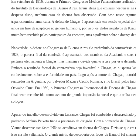
Em setembro de 1916, durante o Primeiro Congresso Médico Panamericano realizado na
do Instituto de Bacteriologia de Buenos Aires. Kraus alega que em suas pesquisas na
despeito disso, nenhum caso da doença fora observado. Com base nesse argumen
tripanossomíase americana. A defesa de Chagas é apresentada em sessão especial do
ainda em fase de adaptação ao gênero humano e, por isso, os dados negativos de Kraus 
muito bem recebida pelos participantes do encontro, mas a polêmica sobre a doença d
Na verdade, o debate no Congresso de Buenos Aires é o preâmbulo da controvérsia q
1923, o parecer final da comissão é apresentado aos membros da Academia e seus te
pertence efetivamente a Chagas, mas mantém a dúvida quanto à tese por este defendi
Embora o resultado formal da controvérsia seja favorável a Chagas, as suspeitas l
conhecimentos sobre a enfermidade no país. Logo após a morte de Chagas, ocorrid
realizados na Argentina, por Salvador Mazza e Cecílio Romana, e no Brasil, pelos tr
Oswaldo Cruz. Em 1959, o Primeiro Congresso Internacional de Doença de Chagas, r
finalmente reconhecida como assunto de grande importância social e que a trilha ci
soluções.
Apesar do trabalho desenvolvido em Lassance, Chagas foi combatido e desacreditado p
poderoso Afrânio Peixoto tinha a pretensão de dirigi-lo. Com a nomeação de Chagas,
Vianna descreve esta fase: “Não se acreditava em doença de Chagas. Dizia-se que er
isso ela não valia nada. O grande mérito da descoberta dos focos de Bambuí foi chamar