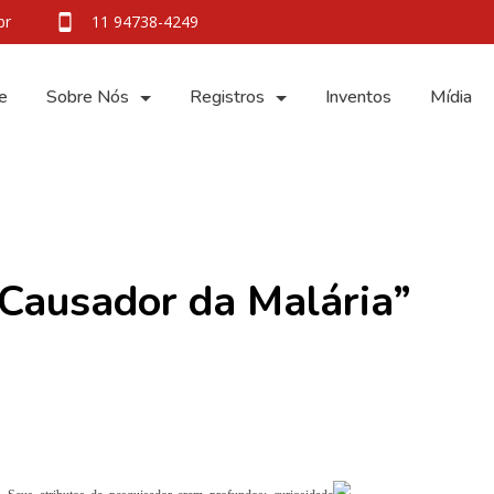
br
11 94738-4249
e
Sobre Nós
Registros
Inventos
Mídia
Causador da Malária”