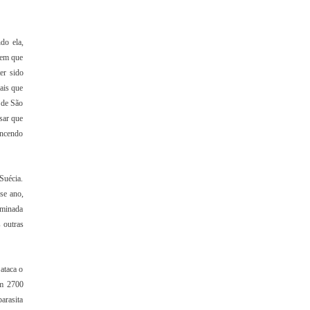
do ela,
 em que
er sido
ais que
 de São
sar que
encendo
Suécia.
se ano,
rminada
s outras
ataca o
em 2700
arasita