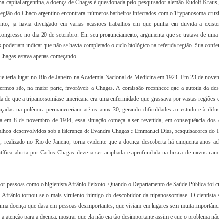
 capital argentina, a doença de Chagas é questionada pelo pesquisador alemão Rudolf Kraus, 
 região do Chaco argentino encontrara inúmeros barbeiros infectados com o Trypanosoma cruzi
to, já havia divulgado em várias ocasiões trabalhos em que punha em dúvida a existê
 congresso no dia 20 de setembro. Em seu pronunciamento, argumenta que se tratava de uma
poderiam indicar que não se havia completado o ciclo biológico na referida região. Sua confer
e Chagas estava apenas começando.
ue teria lugar no Rio de Janeiro na Academia Nacional de Medicina em 1923. Em 23 de nove
rmos são, na maior parte, favoráveis a Chagas. A comissão reconhece que a autoria da des
da de que a tripanossomíase americana era uma enfermidade que grassava por vastas regiões d
ançadas na polêmica permaneceriam até os anos 30, gerando dificuldades ao estudo e à difu
a em 8 de novembro de 1934, essa situação começa a ser revertida, em consequência dos 
abalhos desenvolvidos sob a liderança de Evandro Chagas e Emmanuel Dias, pesquisadores do In
ealizado no Rio de Janeiro, torna evidente que a doença descoberta há cinquenta anos ac
entífica aberta por Carlos Chagas deveria ser ampliada e aprofundada na busca de novos cam
or pessoas como o higienista Afrânio Peixoto. Quando o Departamento de Saúde Pública foi cr
 Afrânio tornou-se o mais virulento inimigo do descobridor da tripanossomíase. O cientista 
a uma doença que dava em pessoas desimportantes, que viviam em lugares sem muita importânci
 a atenção para a doença, mostrar que ela não era tão desimportante assim e que o problema não