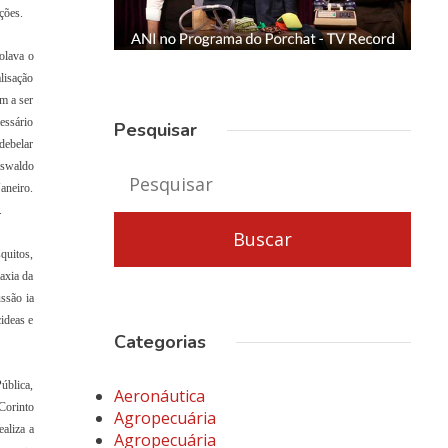
ções.
olava o
lisação
m a ser
essário
Pesquisar
debelar
Oswaldo
aneiro.
.
quitos,
laxia da
ssão ia
ideas e
Categorias
ública,
Aeronáutica
Corinto
Agropecuária
aliza a
Agropecuária