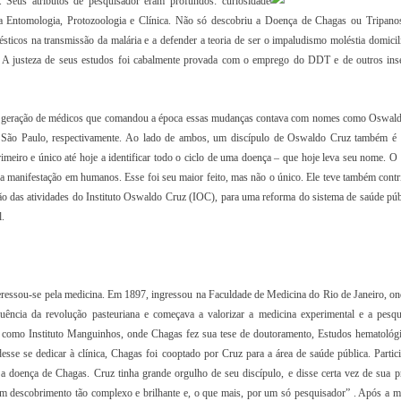
s. Seus atributos de pesquisador eram profundos: curiosidade
e na Entomologia, Protozoologia e Clínica. Não só descobriu a Doença de Chagas ou Tripan
ticos na transmissão da malária e a defender a teoria de ser o impaludismo moléstia domicili
as. A justeza de seus estudos foi cabalmente provada com o emprego do DDT e de outros inse
0. A geração de médicos que comandou a época essas mudanças contava com nomes como Oswal
de São Paulo, respectivamente. Ao lado de ambos, um discípulo de Oswaldo Cruz também é
rimeiro e único até hoje a identificar todo o ciclo de uma doença – que hoje leva seu nome. O
e a manifestação em humanos. Esse foi seu maior feito, mas não o único. Ele teve também contr
ão das atividades do Instituto Oswaldo Cruz (IOC), para uma reforma do sistema de saúde púb
l.
eressou-se pela medicina. Em 1897, ingressou na Faculdade de Medicina do Rio de Janeiro, ond
uência da revolução pasteuriana e começava a valorizar a medicina experimental e a pesq
 como Instituto Manguinhos, onde Chagas fez sua tese de doutoramento, Estudos hematológ
se se dedicar à clínica, Chagas foi cooptado por Cruz para a área de saúde pública. Partic
 a doença de Chagas. Cruz tinha grande orgulho de seu discípulo, e disse certa vez de sua pr
 um descobrimento tão complexo e brilhante e, o que mais, por um só pesquisador” . Após a m