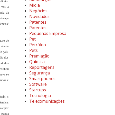
diretor
Midia
 mas, a
Negócios
ncia da
Novidades
 doença
Patentes
ência é
Patentes
Pequenas Empresa
Pet
mbro de
Petróleo
coberta
Pets
o país.
Premiação
são dos
Química
estudos
Reportagens
stituto
Segurança
hava-se
Smartphones
inhos e
Software
Startups
Tecnologia
iado, o
Telecomunicações
Amílcar
a e por
 estava