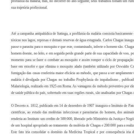
profilaxia da malária, mas, no decorrer do ano seguinte, seus trabalhos tomam um rum
sua trajetória profissional.
Até a campanha antipalúdica de Itatinga, a profilaxia da malária consistia basicament
tóxicas nos lagos, represas e demais reservas de água estagnada. Carlos Chagas inau
passe o parasita para o mosquito e que este, contaminado, infecte o homem são. Chaga
homem doente, no leito, e em seguida perde grande parte de sua capacidade de voo, p
momento para se fazer o combate ao mosquito e assim romper o ciclo de propagação d
base em enxofre e que elimina o mosquito alado (também utilizado por Oswaldo Cruz
fumigação das casas conferiria maior eficácia ao método, que passa a ser amplamente ut
malária é divulgada por Chagas no trabalho Prophylaxia do impaludismo , publicad
Malariologia, realizado em 1925 em Roma. As vantagens do método preventivo por ele 
de saúde pública do país, sobretudo em suas regiões rurais, são analisadas por Chagas 
O Decreto n. 1812, publicado em 14 de dezembro de 1907 inaugura o Instituto de Patol
cientificas, ao estudo das moléstias infecciosas e parasitarias do homem, dos animai
renderia ao Instituto um credito de 500:000, liberado pelo Ministério da Justiça e Neg
de um hospital apropriado ao tratamento da moléstia de Chagas e 200:000 para a realiz
Este fato iria consolidar o domínio da Medicina Tropical e por consequência iria d