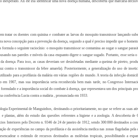
o inesperado. Ali ele iria identificar uma nova doença humana, descoberta que marcaria decisi
e em tratar os doentes com quinina e combater as larvas do mosquito transmissor lançando subs
gura nova concepção para a prevenção da doença, segundo a qual é preciso impedir que o homem
s formula o seguinte raciocínio: o mosquito transmissor se contamina ao sugar o sangue parasi
ousando nas paredes e móveis da casa enquanto digere o sangue sugado. Portanto, esse seria o
a doença. Para isso, as casas deveriam ser desinfetadas mediante a queima de piretro, prod
 contra o transmissor da febre amarela). Posteriormente, a generalização do uso de insetic
ilizado para a profilaxia da malária em várias regiões do mundo. A teoria da infecção domicil
o em 1907, mas sua importância seria reconhecida bem mais tarde, no Congresso Internaci
formulado e a importância social do combate à doença, que representava um dos principais pr
na conferência Lucta contra a malária , pronunciada em 1933.
ogia Experimental de Manguinhos, destinando-o prioritariamente, no que se refere as suas ati
s e plantas, além do estudo das questões referentes a higiene e a zoologia. A descoberta de 
ócios Interiores pelo Decreto n. 9346 de 24 de janeiro de 1912, sendo 300:000 destinados a co
ação de experiências no campo da profilaxia e da assistência medica nas zonas flageladas pela 
esencadear o estimulo de recursos destinados as moléstias tropicais, possibilitando a expa