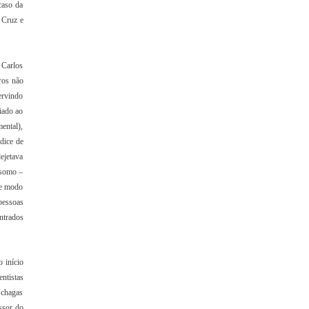
caso da
 Cruz e
 Carlos
ros não
ervindo
iado ao
ental),
dice de
dejetava
ssomo –
se modo
pessoas
ntrados
 início
entistas
 chagas
ssor do