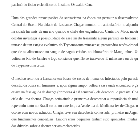
patrimônio físico e cientifico do Instituto Oswaldo Cruz.
Uma das grandes preocupações do sanitarismo na época era permitir o desenvolviment
Central do Brasil. Na cidade de Lassance, Chagas montou um ambulatório no alpendr
na cidade há mais de um ano quando o chefe dos engenheiros, Cantarino Mota, mostr
decidiu investigar a possibilidade de esse inseto transmitir algum parasita ao homem 
tratasse de um estágio evolutivo do Trypanosoma minasense, protozoário recém-desco
que ele os alimentasse no sangue de saguis criados no laboratório de Manguinhos. 
voltou ao Rio de Janeiro e logo constatou que não se tratava do T. minasense ou de 
de Trypanosoma cruzi.
O médico retornou a Lassance em busca de casos de humanos infectados pelo parasita.
desistiu da busca em humanos e, após algum tempo, voltou à casa onde encontrou o gat
estava na fase aguda da doença (primeiras 4 a 8 semanas), ele descobriu o parasita. Ch
ciclo de uma doença. Chagas seria ainda o primeiro a descortinar a importância da mo
repercutiu tanto no Brasil como no exterior, e a Academia de Medicina fez de Chagas
ocorre com novos achados, Chagas teve sua descoberta contestada, primeiro na Arge
que fundamentos conceituais. Embora erros pequenos tenham sido apontados, muitas 
das dúvidas sobre a doença seriam esclarecidas.