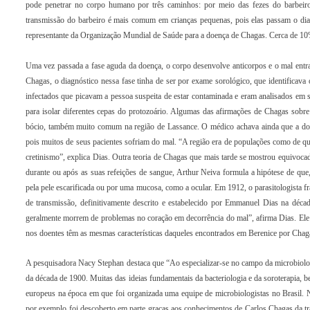
pode penetrar no corpo humano por três caminhos: por meio das fezes do barbeiro
transmissão do barbeiro é mais comum em crianças pequenas, pois elas passam o di
representante da Organização Mundial de Saúde para a doença de Chagas. Cerca de 10% d
Uma vez passada a fase aguda da doença, o corpo desenvolve anticorpos e o mal entra
Chagas, o diagnóstico nessa fase tinha de ser por exame sorológico, que identifica
infectados que picavam a pessoa suspeita de estar contaminada e eram analisados em 
para isolar diferentes cepas do protozoário. Algumas das afirmações de Chagas sobre 
bócio, também muito comum na região de Lassance. O médico achava ainda que a doenç
pois muitos de seus pacientes sofriam do mal. “A região era de populações como de qui
cretinismo”, explica Dias. Outra teoria de Chagas que mais tarde se mostrou equivocada 
durante ou após as suas refeições de sangue, Arthur Neiva formula a hipótese de que,
pela pele escarificada ou por uma mucosa, como a ocular. Em 1912, o parasitologista
de transmissão, definitivamente descrito e estabelecido por Emmanuel Dias na déc
geralmente morrem de problemas no coração em decorrência do mal”, afirma Dias. Ele 
nos doentes têm as mesmas características daqueles encontrados em Berenice por Chag
A pesquisadora Nacy Stephan destaca que “Ao especializar-se no campo da microbiolog
da década de 1900. Muitas das ideias fundamentais da bacteriologia e da soroterapia, b
europeus na época em que foi organizada uma equipe de microbiologistas no Brasil. N
por exemplo foi descoberto em parte graças aos conhecimentos de Carlos Chagas da tra