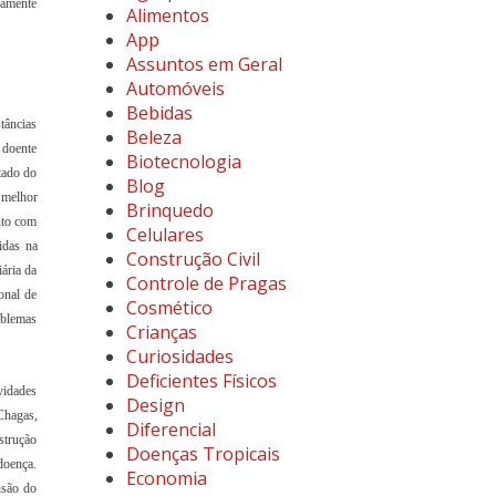
vamente
Alimentos
App
Assuntos em Geral
Automóveis
Bebidas
tâncias
Beleza
 doente
Biotecnologia
tado do
Blog
 melhor
Brinquedo
uto com
Celulares
idas na
Construção Civil
iária da
Controle de Pragas
onal de
Cosmético
oblemas
Crianças
Curiosidades
Deficientes Físicos
vidades
Design
Chagas,
Diferencial
nstrução
Doenças Tropicais
doença.
Economia
nsão do