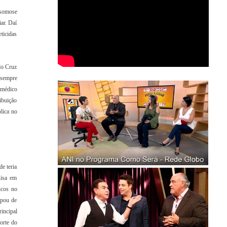
osomose
ar. Daí
ticidas
do Cruz
 sempre
 médico
ibuição
lica no
e teria
uisa em
icos no
ipou de
incipal
orte do