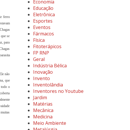
Economia
Educação
Eletrônica
e ferro
Esportes
estavam
Eventos
 Chagas
Fármacos
 que se
Física
z, para
Fitoterápicos
 Chagas
FP RNP
arasita
Geral
Indústria Bélica
Inovação
Ele não
Invento
na, que
Inventolândia
r todo o
Inventores no Youtube
coberta
Jardim
almente
Matérias
vaidade
Mecânica
 muitas
Medicina
Meio Ambiente
Metalúrgia