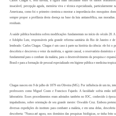
Carlos Chagas é, sem dúvida, a figura mais fascinante entre os sábios brasileiro
insaciável, percepção aguda, memória viva e técnica especializada, particularment
Americana, como foi o primeiro cientista a mostrar a importância dos mosquitos domés
sempre propor a profilaxia desta doença na base da luta antianofélica, nas moradi
residuais.
A saúde pública brasileira sofreu modificações fundamentais no início do século 2
e Adolpho Lutz, responsáveis pela grande reforma sanitária do Rio de Janeiro e 
lembrado: Carlos Chagas. Chagas é um caso à parte na história da ciência: ele foi o p
descobriu e descreveu o vetor da moléstia, o agente causal, o reservatório doméstico 
fundamental para o combate da malária, para o desenvolvimento da pesquisa e expans
Brasil e para a formação de pessoal especializado em higiene pública e medicina tropica
Chagas nasceu em 9 de julho de 1879 em Oliveira (MG). Por influência de um tio, int
professores como Miguel Couto e Francisco Fajardo. A faculdade sofria então infl
laboratório. Esses procedimentos eram adotados também no IOC, conhecido à época
impaludismo, sobre orientação de seu grande mestre: Oswaldo Cruz. Embora pretendes
diversas expedições do instituto para combater a malária, e em uma delas, descobriu
descoberta: “Nunca até agora, nos domínios das pesquisas biológicas, se tinha feito