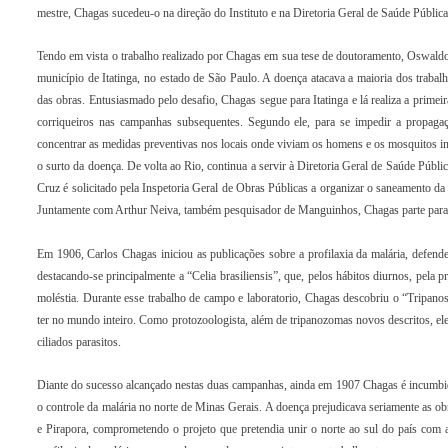
mestre, Chagas sucedeu-o na direção do Instituto e na Diretoria Geral de Saúde Públi
Tendo em vista o trabalho realizado por Chagas em sua tese de doutoramento, Oswaldo 
município de Itatinga, no estado de São Paulo. A doença atacava a maioria dos traba
das obras. Entusiasmado pelo desafio, Chagas segue para Itatinga e lá realiza a prime
corriqueiros nas campanhas subsequentes. Segundo ele, para se impedir a propagaç
concentrar as medidas preventivas nos locais onde viviam os homens e os mosquitos in
o surto da doença. De volta ao Rio, continua a servir à Diretoria Geral de Saúde Públ
Cruz é solicitado pela Inspetoria Geral de Obras Públicas a organizar o saneamento d
Juntamente com Arthur Neiva, também pesquisador de Manguinhos, Chagas parte para Xer
Em 1906, Carlos Chagas iniciou as publicações sobre a profilaxia da malária, defende
destacando-se principalmente a “Celia brasiliensis”, que, pelos hábitos diurnos, pela 
moléstia. Durante esse trabalho de campo e laboratorio, Chagas descobriu o “Tripa
ter no mundo inteiro. Como protozoologista, além de tripanozomas novos descritos, e
ciliados parasitos.
Diante do sucesso alcançado nestas duas campanhas, ainda em 1907 Chagas é incumbid
o controle da malária no norte de Minas Gerais. A doença prejudicava seriamente as ob
e Pirapora, comprometendo o projeto que pretendia unir o norte ao sul do país com 