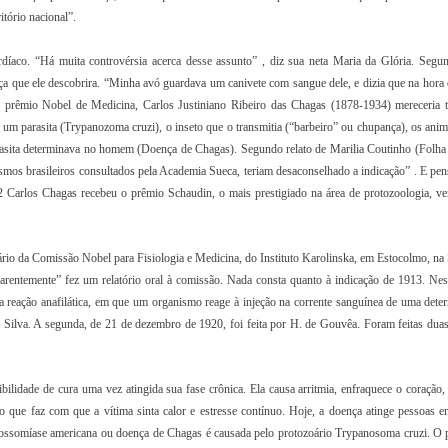
itório nacional”.
aco. “Há muita controvérsia acerca desse assunto” , diz sua neta Maria da Glória. Segun
ça que ele descobrira. “Minha avó guardava um canivete com sangue dele, e dizia que na hora
o prêmio Nobel de Medicina, Carlos Justiniano Ribeiro das Chagas (1878-1934) mereceria t
m parasita (Trypanozoma cruzi), o inseto que o transmitia (“barbeiro” ou chupança), os anim
parasita determinava no homem (Doença de Chagas). Segundo relato de Marilia Coutinho (Folha
mos brasileiros consultados pela Academia Sueca, teriam desaconselhado a indicação” . E pen
 Carlos Chagas recebeu o prêmio Schaudin, o mais prestigiado na área de protozoologia, v
rio da Comissão Nobel para Fisiologia e Medicina, do Instituto Karolinska, em Estocolmo, na 
entemente” fez um relatório oral à comissão. Nada consta quanto à indicação de 1913. Nes
a reação anafilática, em que um organismo reage à injeção na corrente sanguínea de uma dete
 da Silva. A segunda, de 21 de dezembro de 1920, foi feita por H. de Gouvêa. Foram feitas dua
ilidade de cura uma vez atingida sua fase crônica. Ela causa arritmia, enfraquece o coração, 
 o que faz com que a vítima sinta calor e estresse contínuo. Hoje, a doença atinge pessoas 
anossomíase americana ou doença de Chagas é causada pelo protozoário Trypanosoma cruzi. O p