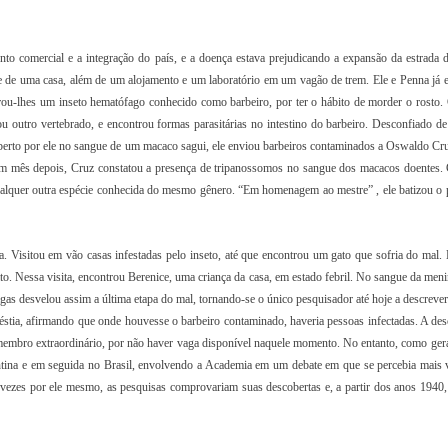
o comercial e a integração do país, e a doença estava prejudicando a expansão da estrada d
e de uma casa, além de um alojamento e um laboratório em um vagão de trem. Ele e Penna já 
ou-lhes um inseto hematófago conhecido como barbeiro, por ter o hábito de morder o rosto.
ou outro vertebrado, e encontrou formas parasitárias no intestino do barbeiro. Desconfiado de
berto por ele no sangue de um macaco sagui, ele enviou barbeiros contaminados a Oswaldo Cru
Um mês depois, Cruz constatou a presença de tripanossomos no sangue dos macacos doentes.
qualquer outra espécie conhecida do mesmo gênero. “Em homenagem ao mestre” , ele batizou o p
 Visitou em vão casas infestadas pelo inseto, até que encontrou um gato que sofria do mal. 
o. Nessa visita, encontrou Berenice, uma criança da casa, em estado febril. No sangue da meni
agas desvelou assim a última etapa do mal, tornando-se o único pesquisador até hoje a descreve
léstia, afirmando que onde houvesse o barbeiro contaminado, haveria pessoas infectadas. A des
 membro extraordinário, por não haver vaga disponível naquele momento. No entanto, como ger
ntina e em seguida no Brasil, envolvendo a Academia em um debate em que se percebia mais 
vezes por ele mesmo, as pesquisas comprovariam suas descobertas e, a partir dos anos 1940,