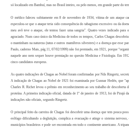
só localizado em Bambuí, mas no Brasil inteiro, ou pelo menos, em grande parte do terr
O médico faleceu subitamente em 8 de novembro de 1934, vítima de um ataque cardí
especulou-se que o ataque teria sido consequência do tabagismo excessivo ou da doen
meu avô teve o ataque, ele tentou fazer uma sangria”. Quatro vezes indicado para 
agraciado. Num caso único da Medicina de todos os tempos, Carlos Chagas descobriu u
o mantinham na natureza (tatus e outros mamíferos silvestres) e a doença que esse 
Paulo, caderno Mais, pág.11, 07/02/1999) não foi premiado, em 1921, porque “organis
naquele ano nem sequer houve premiação no quesito Medicina e Fisiologia. Em 1912
cinco candidatos europeus.
As quatro indicações de Chagas ao Nobel foram confirmadas por Nils Ringertz, secretá
A indicação de Chagas ao Nobel de 1921 foi examinada por Gunnar Hedén, que “apar
Charles R. Richet levou o prêmio em reconhecimento ao seu trabalho de descoberta d
proteína. A primeira indicação oficial, datada de 1º de janeiro de 1913, foi de Pirajá
indicações não oficiais, segundo Ringertz.
O principal feito da carreira de Chagas foi descobrir uma doença que tem pouca possib
esôfago dificultando a deglutição, complica a evacuação e atinge o sistema nervoso,
municípios brasileiros e pode ser encontrada em todo o continente americano. A trip