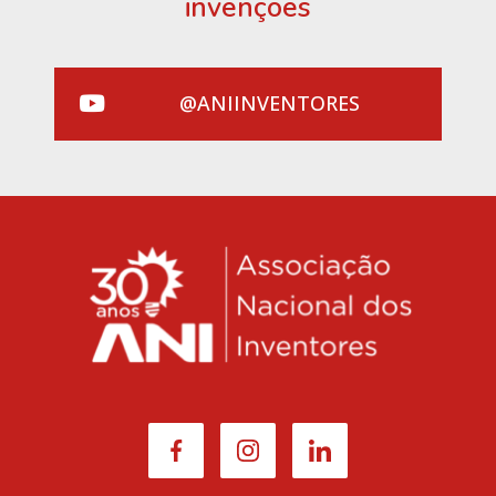
invenções
@ANIINVENTORES