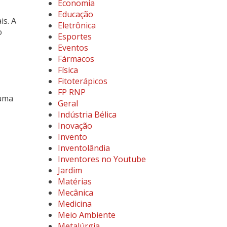
Economia
Educação
is. A
Eletrônica
o
Esportes
Eventos
Fármacos
Física
Fitoterápicos
FP RNP
 uma
Geral
Indústria Bélica
Inovação
Invento
Inventolândia
Inventores no Youtube
Jardim
Matérias
Mecânica
Medicina
Meio Ambiente
Metalúrgia