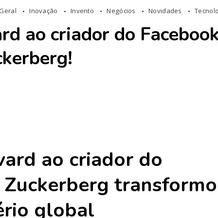
Geral
Inovação
Invento
Negócios
Novidades
Tecnol
d ao criador do Facebook
ckerberg!
ard ao criador do
 Zuckerberg
transformo
rio global