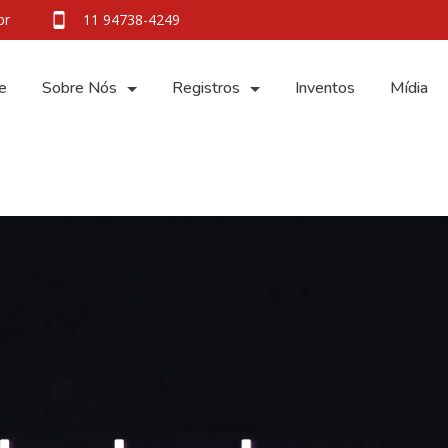
br
11 94738-4249
e
Sobre Nós
Registros
Inventos
Mídia