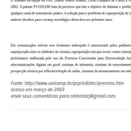
O trabalho da equipe do Prof. Dalton Soares Arantes, César Comparsi de Castro e 
2002. A patente PI 0101198 trata de processo que tem o objetivo de eliminar o problem
qualquer canal de transmissão prático. A solução para o problema de superposição de r
maiores desafios para o avanço tecnológico desta área nos próximos anos.
Em comunicações móveis esse fenômeno indesejado é caracterizado pelos parâmetro
superposição entre os símbolos do sistema, superposição esta que ocorre como consequ
performance melhorada pelo uso do Processo Concorrente para Deconvolução Auto
telecomunicações digitais em geral; sistemas de telemetria, sistemas de sensoriamen
prospecção sísmica por reflexão/refração de ondas, sistemas de armazenamento em 
Fonte: http://www.unicamp.br/prp/edistec/premios.htm
acesso em março de 2003
envie seus comentários para
otimistarj@gmail.com
.