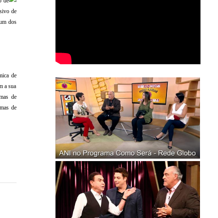
o de
rsivo de
 um dos
mica de
m a sua
emas de
emas de