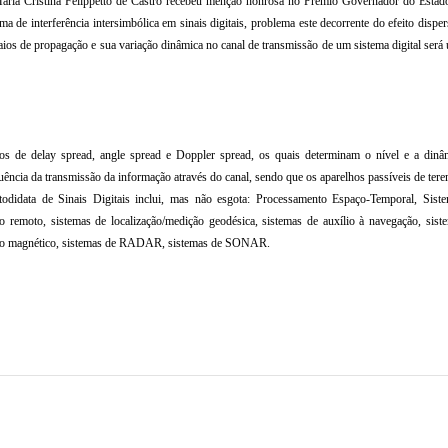
Maria Cristina Felippetto de Castro recebeu menção honrosa no Prêmio Governador do Estad
a de interferência inter
simbólica em sinais digitais, problema este decorrente do efeito dispe
aios de propagação e sua variação dinâmica no canal de transmissão de um sistema digital será
s de delay spread, angle spread e Doppler spread, os quais determinam o nível e a dinâ
ência da transmissão da informação através do canal, sendo que os aparelhos passíveis de tere
didata de Sinais Digitais inclui, mas não esgota: Processamento Espaço-Temporal, Sist
to remoto, sistemas de localização/medição geodésica, sistemas de auxílio à navegação, sist
meio magnético, sistemas de RADAR, sistemas de SONAR.