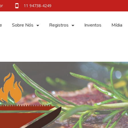
br
11 94738-4249
e
Sobre Nós
Registros
Inventos
Mídia