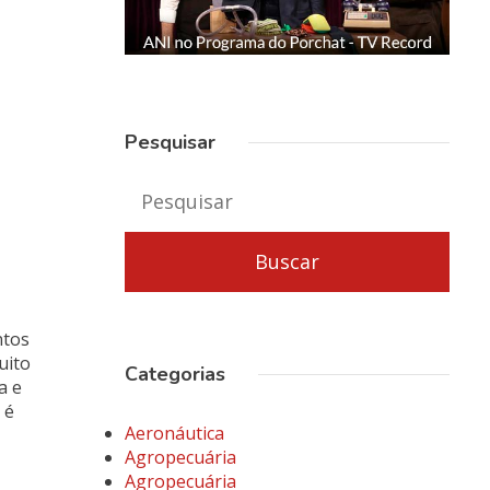
Pesquisar
ntos
uito
Categorias
a e
 é
Aeronáutica
Agropecuária
Agropecuária