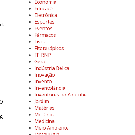
Economia
Educação
Eletrônica
Esportes
nda
Eventos
Fármacos
Física
Fitoterápicos
FP RNP
Geral
Indústria Bélica
Inovação
Invento
Inventolândia
Inventores no Youtube
Jardim
ÃO
Matérias
Mecânica
S
Medicina
Meio Ambiente
Metalúrgia