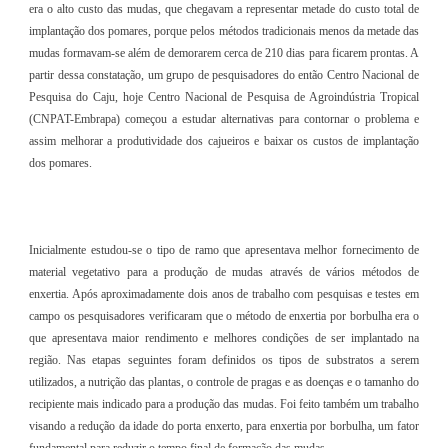
era o alto custo das mudas, que chegavam a representar metade do custo total de
implantação dos pomares, porque pelos métodos tradicionais menos da metade das
mudas formavam-se além de demorarem cerca de 210 dias para ficarem prontas. A
partir dessa constatação, um grupo de pesquisadores do então Centro Nacional de
Pesquisa do Caju, hoje Centro Nacional de Pesquisa de Agroindústria Tropical
(CNPAT-Embrapa) começou a estudar alternativas para contornar o problema e
assim melhorar a produtividade dos cajueiros e baixar os custos de implantação
dos pomares.
Inicialmente estudou-se o tipo de ramo que apresentava melhor fornecimento de
material vegetativo para a produção de mudas através de vários métodos de
enxertia. Após aproximadamente dois anos de trabalho com pesquisas e testes em
campo os pesquisadores verificaram que o método de enxertia por borbulha era o
que apresentava maior rendimento e melhores condições de ser implantado na
região. Nas etapas seguintes foram definidos os tipos de substratos a serem
utilizados, a nutrição das plantas, o controle de pragas e as doenças e o tamanho do
recipiente mais indicado para a produção das mudas. Foi feito também um trabalho
visando a redução da idade do porta enxerto, para enxertia por borbulha, um fator
fundamental para reduzir o tempo final de formação das mudas.