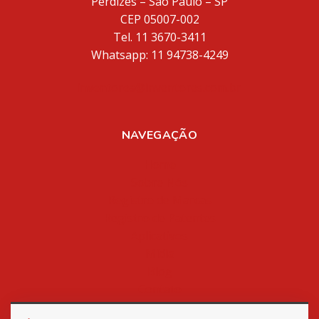
Perdizes – São Paulo – SP
CEP 05007-002
Tel. 11 3670-3411
Whatsapp: 11 94738-4249
inventores@inventores.com.br
NAVEGAÇÃO
Home
Sobre Nós
Registro de Marcas
Registro de Patentes
Aplicativos
Mídia
Blog
Contato
Política de Privacidade