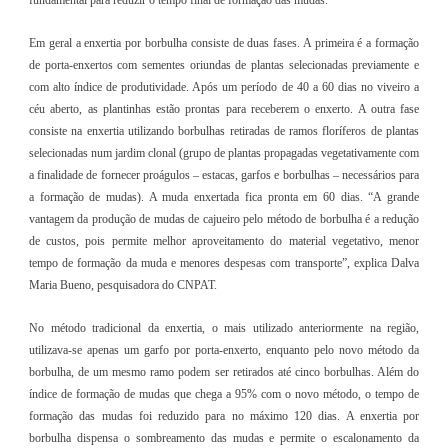
Em geral a enxertia por borbulha consiste de duas fases. A primeira é a formação
de porta-enxertos com sementes oriundas de plantas selecionadas previamente e
com alto índice de produtividade. Após um período de 40 a 60 dias no viveiro a
céu aberto, as plantinhas estão prontas para receberem o enxerto. A outra fase
consiste na enxertia utilizando borbulhas retiradas de ramos floríferos de plantas
selecionadas num jardim clonal (grupo de plantas propagadas vegetativamente com
a finalidade de fornecer proágulos – estacas, garfos e borbulhas – necessários para
a formação de mudas). A muda enxertada fica pronta em 60 dias. “A grande
vantagem da produção de mudas de cajueiro pelo método de borbulha é a redução
de custos, pois permite melhor aproveitamento do material vegetativo, menor
tempo de formação da muda e menores despesas com transporte”, explica Dalva
Maria Bueno, pesquisadora do CNPAT.
No método tradicional da enxertia, o mais utilizado anteriormente na região,
utilizava-se apenas um garfo por porta-enxerto, enquanto pelo novo método da
borbulha, de um mesmo ramo podem ser retirados até cinco borbulhas. Além do
índice de formação de mudas que chega a 95% com o novo método, o tempo de
formação das mudas foi reduzido para no máximo 120 dias. A enxertia por
borbulha dispensa o sombreamento das mudas e permite o escalonamento da