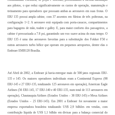
aos pilotos, o que reduz significativamente os custos de operação, manutenção e
treinamento para operadores que possuam ambas as aeronaves em suas frotas. O
ERJ 135 possui ampla cabine, com 37 assentos em fileiras de três poltronas, na
configuração 1+2. A aeronave está equipada com porta-casacos, compartimentos
para bagagens de mão, toalete e galley. E, para maior conforto dos passageiros, a
cabine é pressurizada a 7.8 psi, garantindo um voo suave acima do mau tempo. O
ERJ 135 é uma das aeronaves favoritas para a substituição dos Fokker F50 e
outras aeronaves turbo hélice que operam em pequenos aeroportos, dentre elas o
Embraer EMB120 Brasília.
Até Abril de 2002, a Embraer já havia entregue mais de 500 jatos regionais ERJ-
135 e 145. Os maiores operadores individuais eram a Continental Express (98
ERJ-145 e 27 ERJ-135, totalizando 125 aeronaves em operação), American Eagle
Airlines (56 ERJ-145, 17 ERJ-140 e 40 ERJ-135, num total de 113 aeronaves em
operação), Chautauquia Airlines (Estados Unidos – 38 ERJ-145) e Mesa Airlines
(Estados Unidos – 25 ERJ-145). Em 2001 a Embraer foi novamente a maior
empresa exportadora brasileira totalizando US$ 2,9 bilhões em vendas, com
contribuição líquida de US$ 1,1 bilhão em divisas para a balança comercial do