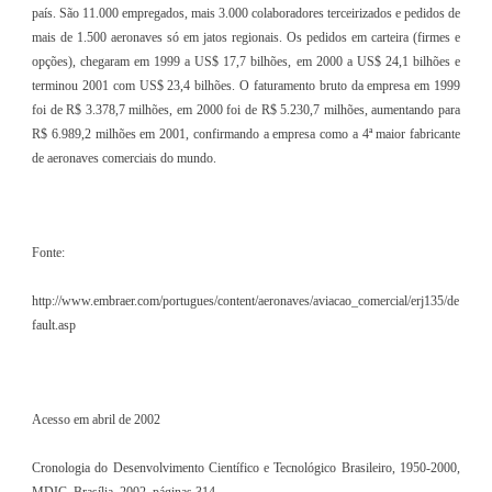
país. São 11.000 empregados, mais 3.000 colaboradores terceirizados e pedidos de
mais de 1.500 aeronaves só em jatos regionais. Os pedidos em carteira (firmes e
opções), chegaram em 1999 a US$ 17,7 bilhões, em 2000 a US$ 24,1 bilhões e
terminou 2001 com US$ 23,4 bilhões. O faturamento bruto da empresa em 1999
foi de R$ 3.378,7 milhões, em 2000 foi de R$ 5.230,7 milhões, aumentando para
R$ 6.989,2 milhões em 2001, confirmando a empresa como a 4ª maior fabricante
de aeronaves comerciais do mundo.
Fonte:
http://www.embraer.com/portugues/content/aeronaves/aviacao_comercial/erj135/de
fault.asp
Acesso em abril de 2002
Cronologia do Desenvolvimento Científico e Tecnológico Brasileiro, 1950-2000,
MDIC, Brasília, 2002, páginas 314