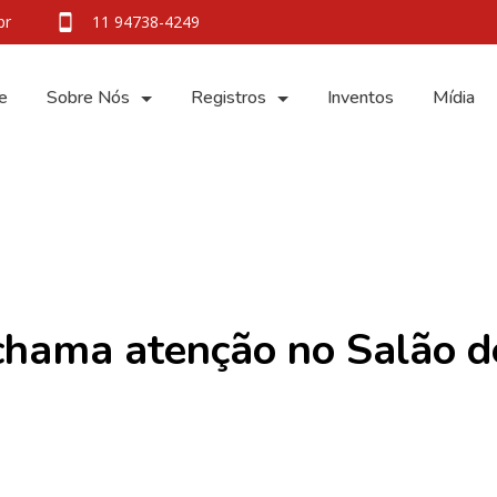
br
11 94738-4249
e
Sobre Nós
Registros
Inventos
Mídia
chama atenção no Salão d