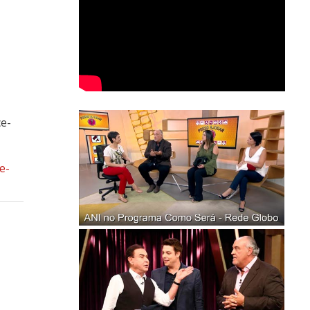
ce-
e-