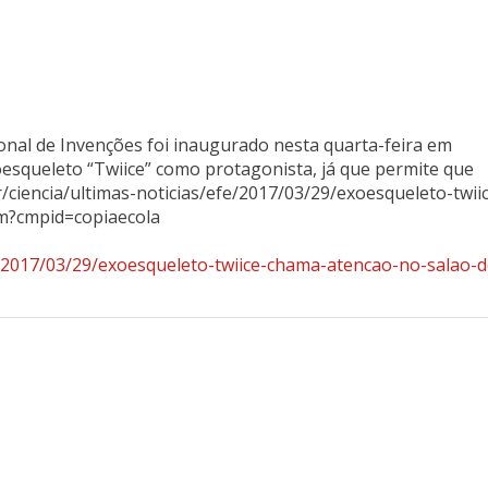
ional de Invenções foi inaugurado nesta quarta-feira em
esqueleto “Twiice” como protagonista, já que permite que
r/ciencia/ultimas-noticias/efe/2017/03/29/exoesqueleto-twii
m?cmpid=copiaecola
efe/2017/03/29/exoesqueleto-twiice-chama-atencao-no-salao-d