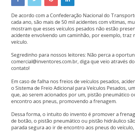
De acordo com a Confederação Nacional do Transporte, 
cada ano, são mais de 50 mil acidentes com vítimas, mu
mostram que esses veículos pesados não estão present
acidente envolvendo um caminhão, por exemplo, traz mai
veículo.
Segredinho para nossos leitores: Não perca a oportun
comercial@inventores.com.br
, diga que veio através 
contato!
Em caso de falha nos freios de veículos pesados, acide
o Sistema de Freio Adicional para Veículos Pesados, u
que, ao serem acionados por um, pistão pneumático ou 
encontro aos pneus, promovendo a frenagem.
Dessa forma, o intuito do invento é promover a frenag
de botão, o pistão pneumático ou pistão hidráulico sã
parada segura ao ir de encontro aos pneus do veículo, 