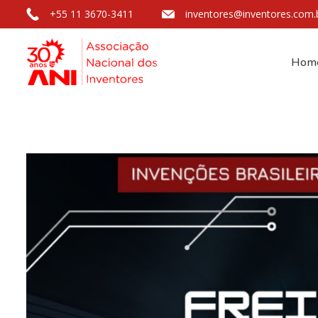
+55 11 3670-3411
inventores@inventores.com.
Hom