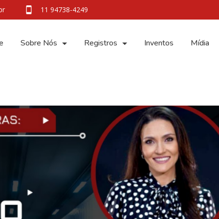
br
11 94738-4249
e
Sobre Nós
Registros
Inventos
Mídia