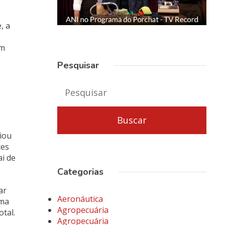
, a
um
Pesquisar
riou
tes
ai de
Categorias
ar
Aeronáutica
uma
Agropecuária
tal.
Agropecuária