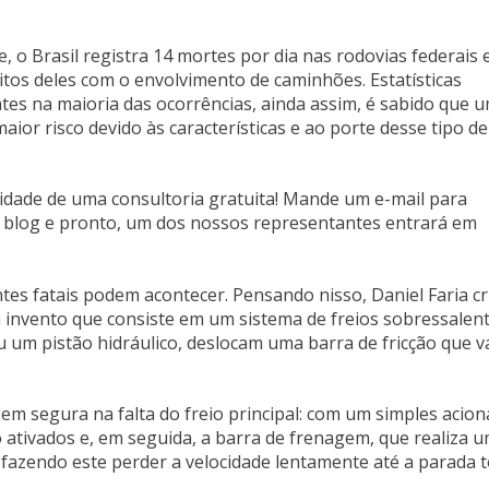
o Brasil registra 14 mortes por dia nas rodovias federais e
itos deles com o envolvimento de caminhões. Estatísticas
es na maioria das ocorrências, ainda assim, é sabido que 
or risco devido às características e ao porte desse tipo de
idade de uma consultoria gratuita! Mande um e-mail para
do blog e pronto, um dos nossos representantes entrará em
ntes fatais podem acontecer. Pensando nisso, Daniel Faria c
m invento que consiste em um sistema de freios sobressalen
um pistão hidráulico, deslocam uma barra de fricção que v
em segura na falta do freio principal: com um simples acion
o ativados e, em seguida, a barra de frenagem, que realiza 
fazendo este perder a velocidade lentamente até a parada to