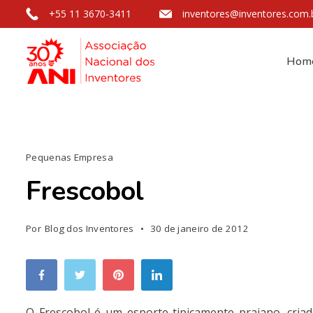
+55 11 3670-3411
inventores@inventores.com.
Hom
Pequenas Empresa
Frescobol
Por
Blog dos Inventores
30 de janeiro de 2012
O Frescobol é um esporte tipicamente praiano, criad