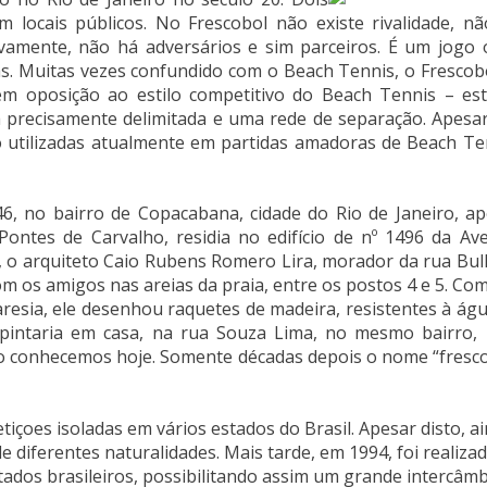
locais públicos. No Frescobol não existe rivalidade, n
vamente, não há adversários e sim parceiros. É um jogo
s. Muitas vezes confundido com o Beach Tennis, o Frescob
 em oposição ao estilo competitivo do Beach Tennis – es
a precisamente delimitada e uma rede de separação. Apesa
o utilizadas atualmente em partidas amadoras de Beach Te
46, no bairro de Copacabana, cidade do Rio de Janeiro, a
Pontes de Carvalho, residia no edifício de nº 1496 da Av
50, o arquiteto Caio Rubens Romero Lira, morador da rua Bu
m os amigos nas areias da praia, entre os postos 4 e 5. Co
esia, ele desenhou raquetes de madeira, resistentes à ág
pintaria em casa, na rua Souza Lima, no mesmo bairro, 
o o conhecemos hoje. Somente décadas depois o nome “fresc
içoes isoladas em vários estados do Brasil. Apesar disto, a
diferentes naturalidades. Mais tarde, em 1994, foi realizad
tados brasileiros, possibilitando assim um grande intercâm