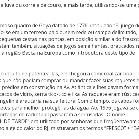
 luva ou correia de couro, e mais tarde, utilizando-se uma 
oso quadro de Goya datado de 1776, intitulado “El juego d
ndo-se em um terreno baldio, sem rede ou campo delimitado,
equenas cestas nas pontas, em posição similar a do frescob
xistem também, situações de jogos semelhantes, praticados 
ica a região Basca na Europa como introdutora deste tipo de
o intuito de patenteá-las, ele chegou a comercializar boa
 Os que não podiam comprar ou mandar fazer suas raquetes 
 prédios em construção na Av. Atlântica e lhes davam forma
 de vidro, serra tico-tico e lixa. As raquete eram rústica
angelin e araucária na sua feitura. Com o tempo, os cabos f
uetes para melhor protegê-las da água. Até 1976 jogava-se 
portadas de racketball passaram a ser usadas . O nome
L DE TARDE” era utilizado por senhoras que freqüentavam 
no alge do calor do RJ, misturaram os termos “FRESCO” + “B