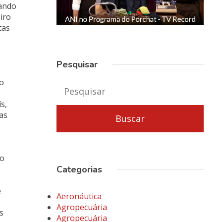
tando
iro
tas
Pesquisar
do
s,
as
:
lo
Categorias
e
Aeronáutica
Agropecuária
s
Agropecuária