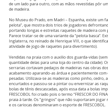
de um lado para outro, com as mãos revestidas pôr uma
de madeira.
No Museu do Prado, em Madri – Espanha, existe um fam
pelota”, que mostra dois trios de jogadores defronta
portando longas e estreitas raquetes de madeira com p
Parece tratar-se de uma variante da “pelota basca”. E
Inglaterra, no reinado de Henrique VIII, o que identif
atividade de jogo de raquetes para divertimento).
Vendidas na praia com o auxilio dos guarda-vidas (sem 
quantidade delas para uma loja do centro da cidade).
serrarias cortavam pedaços de madeiras nas obras dos
acabamento aparando-as árdua e pacientemente com cacos
pesadas. Utilizava-se as madeiras como pinho, cedro, 
encurtados e passou-se a pintar ou envernizar as raq
bolas de tênis descascadas, após essa data a bolas im
FRESCOBOL foi criado pois o termo “FRESCOR DO FINA
praia à tarde. Os “gringos” que não suportaram jogar 
e os cariocas denominaram o esporte de FRESCOBOL.