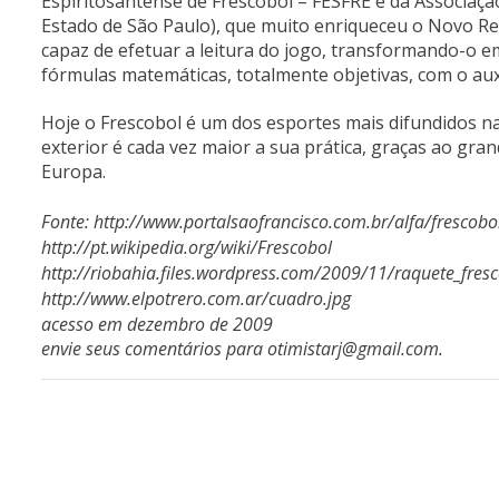
Espiritosantense de Frescobol – FESFRE e da Associação
Estado de São Paulo), que muito enriqueceu o Novo R
capaz de efetuar a leitura do jogo, transformando-o 
fórmulas matemáticas, totalmente objetivas, com o auxí
Hoje o Frescobol é um dos esportes mais difundidos nas
exterior é cada vez maior a sua prática, graças ao gra
Europa.
Fonte: http://www.portalsaofrancisco.com.br/alfa/frescobo
http://pt.wikipedia.org/wiki/Frescobol
http://riobahia.files.wordpress.com/2009/11/raquete_fresc
http://www.elpotrero.com.ar/cuadro.jpg
acesso em dezembro de 2009
envie seus comentários para
otimistarj@gmail.com
.