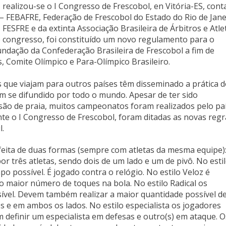
, realizou-se o I Congresso de Frescobol, en Vitória-ES, con
– FEBAFRE, Federação de Frescobol do Estado do Rio de Jane
FESFRE e da extinta Associação Brasileira de Árbitros e Atle
e congresso, foi constituído um novo regulamento para o
undação da Confederação Brasileira de Frescobol a fim de
, Comite Olímpico e Para-Olímpico Brasileiro.
 que viajam para outros países têm disseminado a prática 
m se difundido por todo o mundo. Apesar de ter sido
ão de praia, muitos campeonatos foram realizados pelo paí
nte o I Congresso de Frescobol, foram ditadas as novas regr
l.
feita de duas formas (sempre com atletas da mesma equipe)
por três atletas, sendo dois de um lado e um de pivô. No esti
o possível. É jogado contra o relógio. No estilo Veloz é
 maior número de toques na bola. No estilo Radical os
vel. Devem também realizar a maior quantidade possível d
os e em ambos os lados. No estilo especialista os jogadores
definir um especialista em defesas e outro(s) em ataque. O