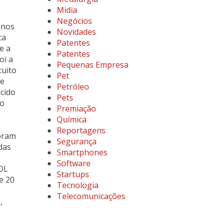
Midia
Negócios
 nos
Novidades
ca
Patentes
e a
Patentes
oi a
Pequenas Empresa
cuito
Pet
de
Petróleo
ecido
Pets
ão
Premiação
Química
Reportagens
oram
Segurança
das
Smartphones
Software
BOL
Startups
e 20
Tecnologia
Telecomunicações
,