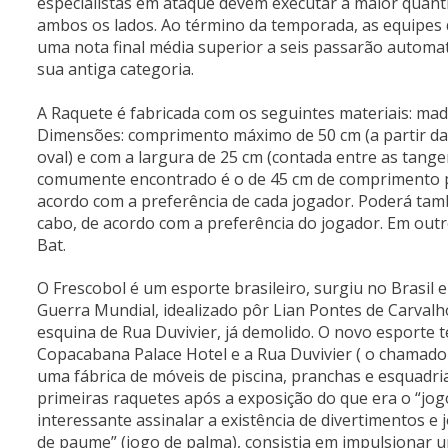
especialistas em ataque devem executar a maior quanti
ambos os lados. Ao término da temporada, as equipes do
uma nota final média superior a seis passarão automat
sua antiga categoria.
A Raquete é fabricada com os seguintes materiais: madei
Dimensões: comprimento máximo de 50 cm (a partir da
oval) e com a largura de 25 cm (contada entre as tange
comumente encontrado é o de 45 cm de comprimento po
acordo com a preferência de cada jogador. Poderá ta
cabo, de acordo com a preferência do jogador. Em outr
Bat.
O Frescobol é um esporte brasileiro, surgiu no Brasil 
Guerra Mundial, idealizado pôr Lian Pontes de Carvalho,
esquina de Rua Duvivier, já demolido. O novo esporte 
Copacabana Palace Hotel e a Rua Duvivier ( o chamado 
uma fábrica de móveis de piscina, pranchas e esquadri
primeiras raquetes após a exposição do que era o “jogo
interessante assinalar a existência de divertimentos e 
de paume” (jogo de palma), consistia em impulsionar u