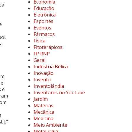
Economia
pá
Educação
Eletrônica
Esportes
e
Eventos
Fármacos
ol.
Física
na
Fitoterápicos
FP RNP
Geral
Indústria Bélica
Inovação
em
Invento
 e
Inventolândia
s e
Inventores no Youtube
oram
Jardim
com
Matérias
Mecânica
a
Medicina
ALL”
Meio Ambiente
Metalúrgia