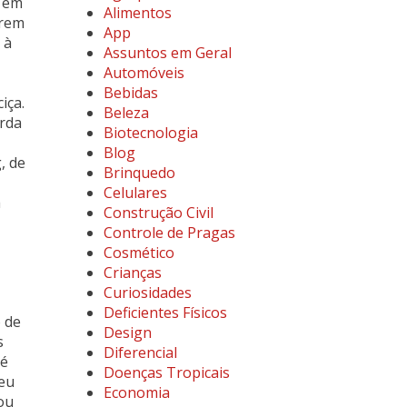
e em
Alimentos
erem
App
 à
Assuntos em Geral
Automóveis
Bebidas
iça.
Beleza
orda
Biotecnologia
Blog
, de
Brinquedo
Celulares
h
Construção Civil
Controle de Pragas
Cosmético
Crianças
Curiosidades
Deficientes Físicos
 de
Design
s
Diferencial
(é
Doenças Tropicais
jeu
Economia
ou