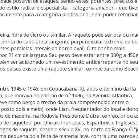
dade possível de ataques, sendo estes: potentes, precisos 
 estilo radical e especialista – categoria amador – que tiv
icamente para a categoria profissional, sem poder retornar
ra, fibra de vidro ou similar. A raquete pode ser oca ou mac
 ponta do cabo até a tangente perpendicular extrema da b
ntes paralelas laterais da borda oval). O tamanho mais
r 21 cm de largura. Seu peso deve estar entre 300g a 450g
mbém ser adicionado um revestimento antiderrapante no seu
os países existe uma raquete similar, conhecida como Beac
entre 1945 e 1946, em Copacabana-RJ, após o término da IIa
 que morava no edifício de n.º 1496, na Avenida Atlântica,
teve como berço o trecho da praia compreendido entre o
posto dois e meio), onde Lian, freqüentador do local e dono
as de madeira, na Rodovia Presidente Dutra, confeccionou a
 de raquetes” por Oficiais Franceses, Espanhóis e Inglêses 
jogos de raquete, desde o século XV, no norte da França. O “
ma pequena bola feita de material leve, contra uma parede 