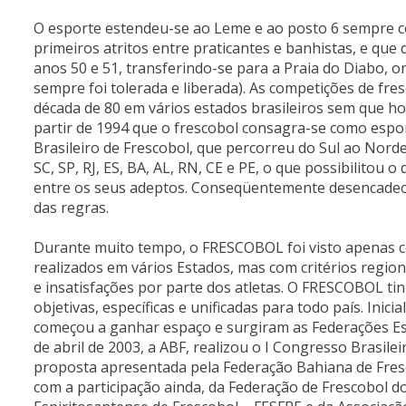
O esporte estendeu-se ao Leme e ao posto 6 sempre c
primeiros atritos entre praticantes e banhistas, e que
anos 50 e 51, transferindo-se para a Praia do Diabo, o
sempre foi tolerada e liberada). As competições de fres
década de 80 em vários estados brasileiros sem que ho
partir de 1994 que o frescobol consagra-se como espor
Brasileiro de Frescobol, que percorreu do Sul ao Nord
SC, SP, RJ, ES, BA, AL, RN, CE e PE, o que possibilito
entre os seus adeptos. Conseqüentemente desencadeou-
das regras.
Durante muito tempo, o FRESCOBOL foi visto apenas 
realizados em vários Estados, mas com critérios region
e insatisfações por parte dos atletas. O FRESCOBOL ti
objetivas, específicas e unificadas para todo país. Ini
começou a ganhar espaço e surgiram as Federações Esta
de abril de 2003, a ABF, realizou o I Congresso Brasilei
proposta apresentada pela Federação Bahiana de Fresc
com a participação ainda, da Federação de Frescobol do