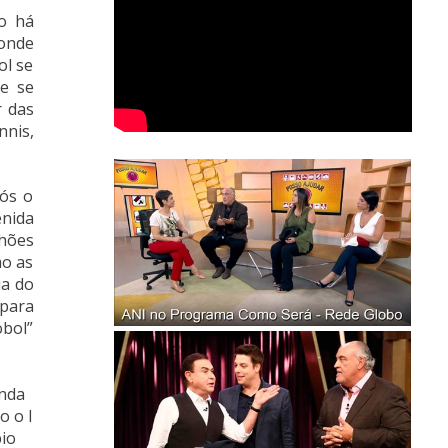
ão há
 onde
ol se
te se
r das
nnis,
pós o
enida
lhões
mo as
ua do
para
obol”
inda
o o I
bio