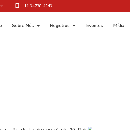
br
11 94738-4249
e
Sobre Nós
Registros
Inventos
Mídia
o no Rio de Janeiro no século 20. Dois