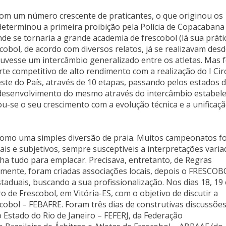
om um número crescente de praticantes, o que originou os
 determinou a primeira proibição pela Polícia de Copacabana
nde se tornaria a grande academia de frescobol (lá sua práti
cobol, de acordo com diversos relatos, já se realizavam desd
uvesse um intercâmbio generalizado entre os atletas. Mas f
te competitivo de alto rendimento com a realização do I Cir
este do País, através de 10 etapas, passando pelos estados 
u o desenvolvimento do mesmo através do intercâmbio estabel
se o seu crescimento com a evolução técnica e a unificaç
como uma simples diversão de praia. Muitos campeonatos f
ais e subjetivos, sempre susceptíveis a interpretações varia
nha tudo para emplacar. Precisava, entretanto, de Regras
cialmente, foram criadas associações locais, depois o FRESCO
duais, buscando a sua profissionalização. Nos dias 18, 19 
ro de Frescobol, em Vitória-ES, com o objetivo de discutir a
obol – FEBAFRE. Foram três dias de construtivas discussões
 Estado do Rio de Janeiro – FEFERJ, da Federação