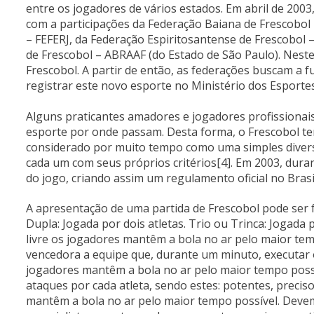
entre os jogadores de vários estados. Em abril de 2003
com a participações da Federação Baiana de Frescobol 
– FEFERJ, da Federação Espiritosantense de Frescobol – 
de Frescobol – ABRAAF (do Estado de São Paulo). Nest
Frescobol. A partir de então, as federações buscam a f
registrar este novo esporte no Ministério dos Esportes
Alguns praticantes amadores e jogadores profissionais
esporte por onde passam. Desta forma, o Frescobol te
considerado por muito tempo como uma simples divers
cada um com seus próprios critérios[4]. Em 2003, dura
do jogo, criando assim um regulamento oficial no Brasi
A apresentação de uma partida de Frescobol pode ser 
Dupla: Jogada por dois atletas. Trio ou Trinca: Jogada 
livre os jogadores mantêm a bola no ar pelo maior temp
vencedora a equipe que, durante um minuto, executar o
jogadores mantêm a bola no ar pelo maior tempo possí
ataques por cada atleta, sendo estes: potentes, precis
mantêm a bola no ar pelo maior tempo possível. Devem 