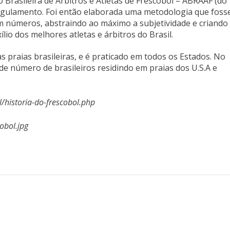
 Brasileira de Árbitros e Atletas de Frescobol – ABRAAF (do
egulamento. Foi então elaborada uma metodologia que foss
em números, abstraindo ao máximo a subjetividade e criando
lio dos melhores atletas e árbitros do Brasil.
 praias brasileiras, e é praticado em todos os Estados. No
nde número de brasileiros residindo em praias dos U.S.A e
l/historia-do-frescobol.php
obol.jpg