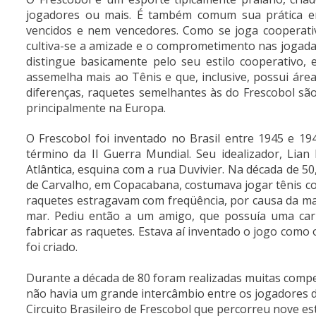
jogadores ou mais. É também comum sua prática em 
vencidos e nem vencedores. Como se joga cooperati
cultiva-se a amizade e o comprometimento nas jogada
distingue basicamente pelo seu estilo cooperativo,
assemelha mais ao Tênis e que, inclusive, possui áre
diferenças, raquetes semelhantes às do Frescobol sã
principalmente na Europa.
O Frescobol foi inventado no Brasil entre 1945 e 19
término da II Guerra Mundial. Seu idealizador, Lian 
Atlântica, esquina com a rua Duvivier. Na década de 
de Carvalho, em Copacabana, costumava jogar tênis co
raquetes estragavam com freqüência, por causa da mar
mar. Pediu então a um amigo, que possuía uma car
fabricar as raquetes. Estava aí inventado o jogo com
foi criado.
Durante a década de 80 foram realizadas muitas compet
não havia um grande intercâmbio entre os jogadores de 
Circuito Brasileiro de Frescobol que percorreu nove es