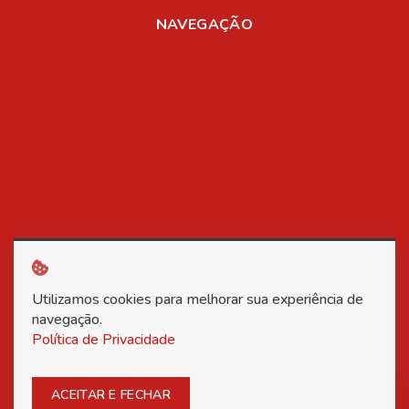
NAVEGAÇÃO
Home
Sobre Nós
Registro de Marcas
Registro de Patentes
Aplicativos
Mídia
Blog
Contato
Política de Privacidade
Utilizamos cookies para melhorar sua experiência de
Copyright © 2026 Associação Nacional dos Inventores -
navegação.
Política de Privacidade
Todos os direitos reservados.
Posso ajudar?
ACEITAR E FECHAR