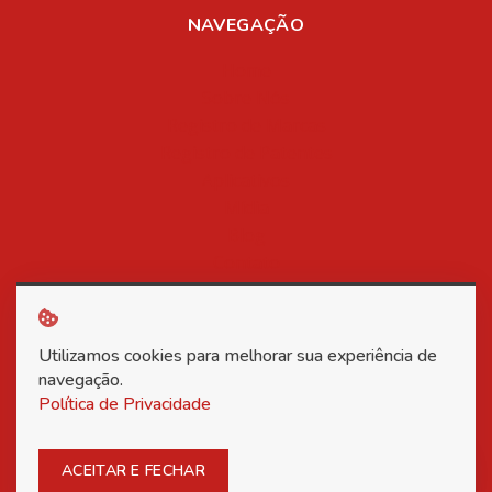
NAVEGAÇÃO
Home
Sobre Nós
Registro de Marcas
Registro de Patentes
Aplicativos
Mídia
Blog
Contato
Política de Privacidade
Utilizamos cookies para melhorar sua experiência de
Copyright © 2026 Associação Nacional dos Inventores -
navegação.
Política de Privacidade
Todos os direitos reservados.
Posso ajudar?
ACEITAR E FECHAR