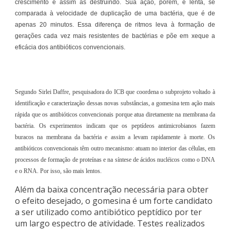
crescimento e assim as destruindo. Sua ação, porém, é lenta, se
comparada à velocidade de duplicação de uma bactéria, que é de
apenas 20 minutos. Essa diferença de ritmos leva à formação de
gerações cada vez mais resistentes de bactérias e põe em xeque a
eficácia dos antibióticos convencionais.
Segundo Sirlei Daffre, pesquisadora do ICB que coordena o subprojeto voltado à
identificação e caracterização dessas novas substâncias, a gomesina tem ação mais
rápida que os antibióticos convencionais porque atua diretamente na membrana da
bactéria. Os experimentos indicam que os peptídeos antimicrobianos fazem
buracos na membrana da bactéria e assim a levam rapidamente à morte. Os
antibióticos convencionais têm outro mecanismo: atuam no interior das células, em
processos de formação de proteínas e na síntese de ácidos nucléicos como o DNA
e o RNA. Por isso, são mais lentos.
Além da baixa concentração necessária para obter
o efeito desejado, o gomesina é um forte candidato
a ser utilizado como antibiótico peptídico por ter
um largo espectro de atividade. Testes realizados