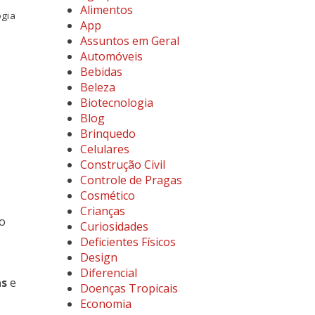
Alimentos
ogia
App
Assuntos em Geral
Automóveis
Bebidas
Beleza
Biotecnologia
Blog
Brinquedo
Celulares
Construção Civil
Controle de Pragas
Cosmético
Crianças
 o
Curiosidades
Deficientes Físicos
Design
Diferencial
as
e
Doenças Tropicais
Economia