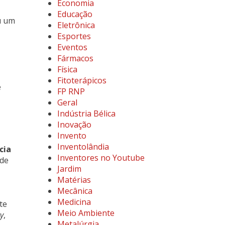
Economia
Educação
u um
Eletrônica
Esportes
Eventos
Fármacos
Física
Fitoterápicos
e
FP RNP
Geral
Indústria Bélica
Inovação
Invento
Inventolândia
cia
Inventores no Youtube
 de
Jardim
Matérias
Mecânica
Medicina
te
Meio Ambiente
y
,
Metalúrgia