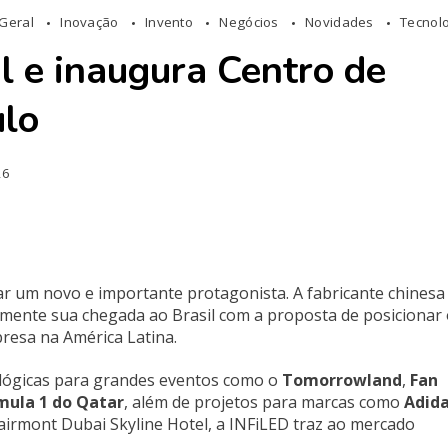
Geral
Inovação
Invento
Negócios
Novidades
Tecnol
l e inaugura Centro de
ulo
26
ar um novo e importante protagonista. A fabricante chinesa
almente sua chegada ao Brasil com a proposta de posicionar
resa na América Latina.
lógicas para grandes eventos como o
Tomorrowland
,
Fan
mula 1 do Qatar
, além de projetos para marcas como
Adid
 Fairmont Dubai Skyline Hotel, a INFiLED traz ao mercado
.