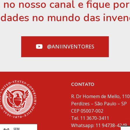
 no nosso canal e fique po
idades no mundo das inven
@ANIINVENTORES
CONTATO
R. Dr Homem de Mello, 110
Perdizes – São Paulo – SP
CEP 05007-002
Tel. 11 3670-3411
Whatsapp: 11 94738-4249
SEM