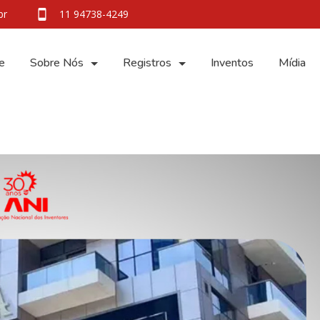
br
11 94738-4249
e
Sobre Nós
Registros
Inventos
Mídia