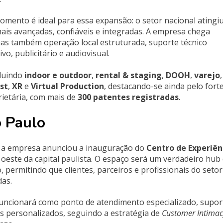
omento é ideal para essa expansão: o setor nacional atingi
ais avançadas, confiáveis e integradas. A empresa chega
as também operação local estruturada, suporte técnico
, publicitário e audiovisual.
cluindo
indoor e outdoor
,
rental & staging
,
DOOH
,
varejo
,
st
,
XR
e
Virtual Production
, destacando-se ainda pelo fort
rietária, com mais de
300 patentes registradas
.
o Paulo
s, a empresa anunciou a inauguração do
Centro de Experiên
a oeste da capital paulista. O espaço será um verdadeiro hub
 permitindo que clientes, parceiros e profissionais do setor
das.
uncionará como ponto de atendimento especializado, supor
s personalizados, seguindo a estratégia de
Customer Intimac