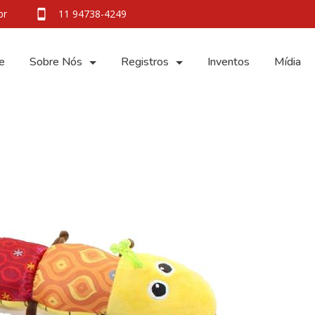
br
11 94738-4249
e
Sobre Nós
Registros
Inventos
Mídia