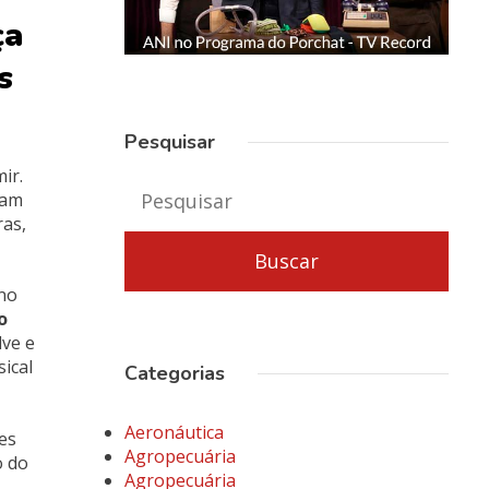
ça
s
Pesquisar
ir.
vam
ras,
no
o
ve e
ical
Categorias
Aeronáutica
es
Agropecuária
o do
Agropecuária