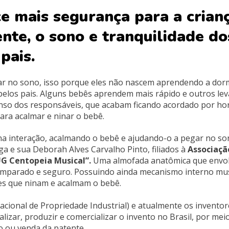
e mais segurança para a crian
te, o sono e tranquilidade do
pais.
gar no sono, isso porque eles não nascem aprendendo a dorm
pelos pais. Alguns bebês aprendem mais rápido e outros le
nso dos responsáveis, que acabam ficando acordado por ho
para acalmar e ninar o bebê.
na interação, acalmando o bebê e ajudando-o a pegar no so
a e sua Deborah Alves Carvalho Pinto, filiados à
Associaçã
G Centopeia Musical”.
Uma almofada anatômica que envol
 amparado e seguro. Possuindo ainda mecanismo interno mus
es que ninam e acalmam o bebê.
Nacional de Propriedade Industrial) e atualmente os inventor
izar, produzir e comercializar o invento no Brasil, por mei
o ou venda da patente.