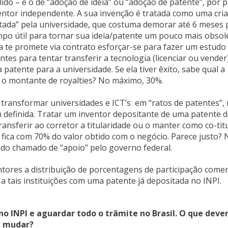
ido – é o de “adoção de ideia” ou “adoção de patente”, por p
ventor independente. A sua invenção é tratada como uma cri
tada” pela universidade, que costuma demorar até 6 meses 
mpo útil para tornar sua ideia/patente um pouco mais obsol
a te promete via contrato esforçar-se para fazer um estudo
ntes para tentar transferir a tecnologia (licenciar ou vender)
 patente para a universidade. Se ela tiver êxito, sabe qual a
o o montante de royalties? No máximo, 30%.
oi transformar universidades e ICT’s em “ratos de patentes”,
im definida. Tratar um inventor depositante de uma patente 
nsferir ao corretor a titularidade ou o manter como co-tit
 fica com 70% do valor obtido com o negócio. Parece justo? 
endo chamado de “apoio” pelo governo federal.
entores a distribuição de porcentagens de participação comer
a tais instituições com uma patente já depositada no INPI.
no INPI e aguardar todo o trâmite no Brasil. O que dever
mudar?