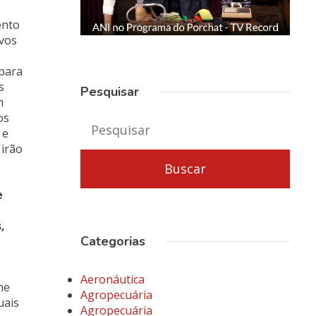
ento
ivos
 para
s
Pesquisar
m
os
 e
 irão
e
,
Categorias
Aeronáutica
me
Agropecuária
uais
Agropecuária