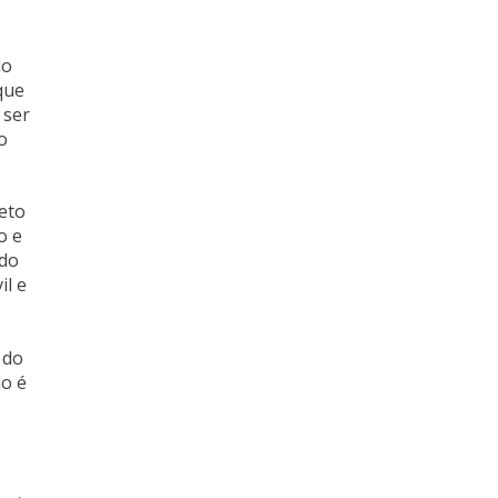
do
que
 ser
o
reto
o e
ndo
il e
 do
ão é