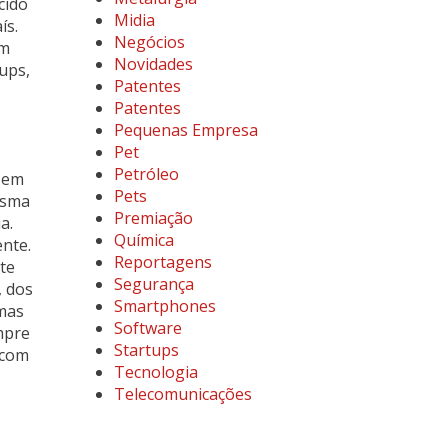
cido
Midia
ís.
Negócios
em
Novidades
ups,
Patentes
Patentes
Pequenas Empresa
Pet
Petróleo
 em
Pets
esma
Premiação
a.
Química
ente.
Reportagens
nte
Segurança
, dos
Smartphones
 mas
Software
mpre
Startups
 com
Tecnologia
Telecomunicações