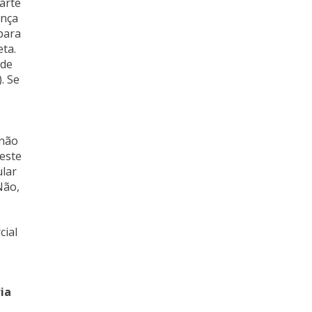
arte
ança
para
eta.
 de
. Se
 não
deste
ular
Não,
cial
ia