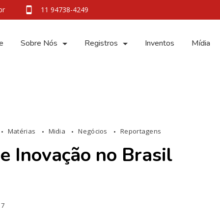
br
11 94738-4249
e
Sobre Nós
Registros
Inventos
Mídia
Matérias
Midia
Negócios
Reportagens
e Inovação no Brasil
17