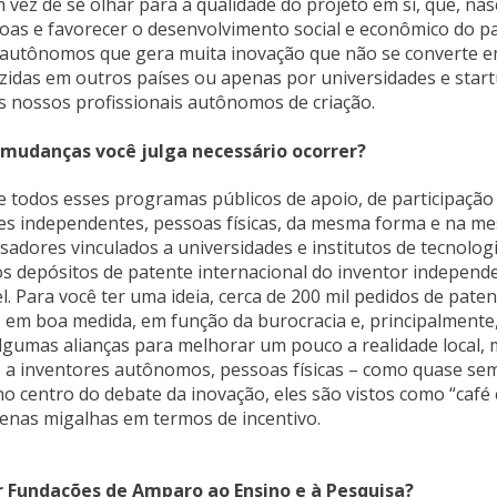
 vez de se olhar para a qualidade do projeto em si, que, nas
as e favorecer o desenvolvimento social e econômico do pa
 autônomos que gera muita inovação que não se converte 
das em outros países ou apenas por universidades e start
 nossos profissionais autônomos de criação.
e mudanças você julga necessário ocorrer?
 todos esses programas públicos de apoio, de participação
es independentes, pessoas físicas, da mesma forma e na m
dores vinculados a universidades e institutos de tecnologi
os depósitos de patente internacional do inventor independ
l. Para você ter uma ideia, cerca de 200 mil pedidos de pate
 em boa medida, em função da burocracia e, principalmente
algumas alianças para melhorar um pouco a realidade local,
is a inventores autônomos, pessoas físicas – como quase se
o centro do debate da inovação, eles são vistos como “café
enas migalhas em termos de incentivo.
r Fundações de Amparo ao Ensino e à Pesquisa?