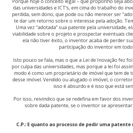
Porque hoje o conceito legal – que proponho seja abol
das universidades e ICT’s, em cima do trabalho do in
perdida, sem dono, que pode ou não merecer ser “ado
te dar um retorno sobre o interesse pela adoção. Te
Uma vez “adotada” sua patente pela universidade, el
viabilidade sobre o projeto e prospectar eventuais clie
ela não tiver êxito, o inventor acaba de perder sua
participação do inventor em tod
Isto pouco se fala, mas o que a Lei de Inovação fez f
por culpa das universidades, mas porque a lei foi ass
modo é como um proprietário de imóvel que tem de tra
desse imóvel. Vendido ou alugado o imóvel, o corretor
isso é absurdo e é isso que está s
Por isso, reivindico que se redefina em favor dos inv
sobre dada patente, se o inventor se apresentar 
C.P.: E quanto ao processo de pedir uma patente 