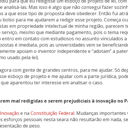
ediu para que eu redigisse um esboço de projeto de lei, com
 analisá-las. Mas isso é algo que não consegui fazer sozin
s a que esse tipo de proposta deve obedecer. Então fui atrá
 bolso para me ajudarem a redigir esse projeto. Começa ou
as em propriedade intelectual de minha região, parecem t
e serviço, mesmo que mediante pagamento, pois o tema req
o entro em contato com estudiosos no assunto vinculados a
ostas é imediata, pois as universidades vem se beneficiand
tamente apoiam o inventor independente e “adotam” a pate
mo usado pela lei).
agora com gente de grandes centros, para me ajudar. Só de
se esboço de projeto e me ajudar com a parte jurídica, pod
que aparentou ter interesse em analisar o caso.
tarem mal redigidas e serem prejudiciais à inovação no P
 Inovação
e na
Constituição Federal
. Mudanças importantes 
s esforços pessoais nesta seara não resultarão em nada, s
esentação de peso.