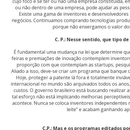
cujo foco é se ter ou não uma empresa constituída, em
ou não dentro de uma empresa, pode ajudar as pesso
Existe uma gama de inventores e desenvolvedores
negócios. Continuamos comprando tecnologias produzi
porque não enxergamos o valor dos
C. P.: Nesse sentido, que tipo d
É fundamental uma mudança na lei que determine que
feiras e premiações de inovação contemplem inventor
proporção com que contemplam as startups, pesquisa
Aliado a isso, deve-se criar um programa que banque 
Hoje, proteger a patente lá fora é totalmente inviáve
internacional no mundo são arquivados todos os anos,
custos. O governo brasileiro está buscando realizar 
tal esforço não está implicando melhorias perceptíve
acontece. Nunca se coloca inventores independentes n
leite” e acabam ganhando ap
C.P.: Mas e os programas editados po