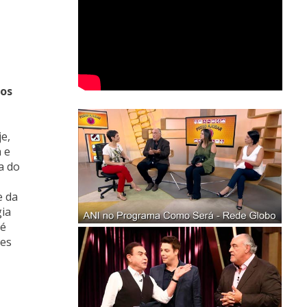
sos
e,
 e
a do
a
e da
gia
 é
zes