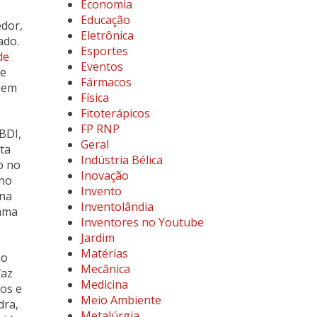
Economia
Educação
edor,
Eletrônica
ado.
Esportes
de
Eventos
de
Fármacos
nhem
Física
Fitoterápicos
FP RNP
BDI,
Geral
ta
Indústria Bélica
o no
Inovação
lho
Invento
ona
Inventolândia
rama
Inventores no Youtube
Jardim
Matérias
io
Mecânica
faz
Medicina
os e
Meio Ambiente
dra,
Metalúrgia