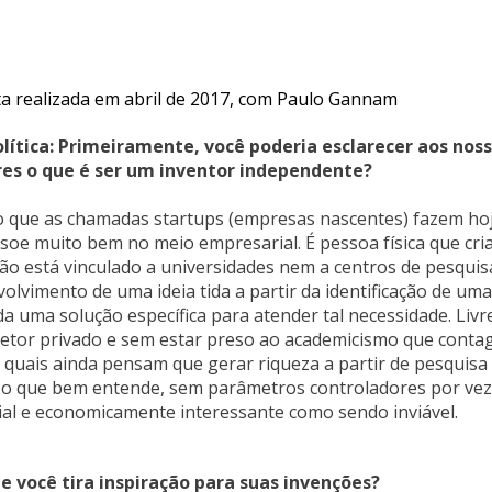
ta realizada em abril de 2017, com Paulo Gannam
olítica: Primeiramente, você poderia esclarecer aos nos
res o que é ser um inventor independente?
 o que as chamadas startups (empresas nascentes) fazem hoj
soe muito bem no meio empresarial. É pessoa física que cria
ão está vinculado a universidades nem a centros de pesquis
olvimento de uma ideia tida a partir da identificação de um
a uma solução específica para atender tal necessidade. Livr
 setor privado e sem estar preso ao academicismo que conta
 quais ainda pensam que gerar riqueza a partir de pesquisa
ver o que bem entende, sem parâmetros controladores por ve
ial e economicamente interessante como sendo inviável.
de você tira inspiração para suas invenções?