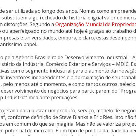
 de ser utilizada ao longo dos anos. Nomes como empreend
 substituem algo recheado de história e igual valor de merc
em distorções! Segundo a
Organização Mundial de Proprieda
do ou aperfeiçoado no mundo até hoje é graças ao trabalho 
empresas e universidades, embora, é claro, estas desempe
antíssimo papel.
pela Agência Brasileira de Desenvolvimento Industrial – A
stério da Indústria, Comércio Exterior e Serviços – MDIC. Es
ativas com o segmento industrial para o aumento da inovaçã
o de inventores independentes e a aproximação de seu traba
 pelo menos até o momento, e como tantos outros, seleci
 ao desenvolvimento de negócios para participarem do “Prog
p-Indústria” mediante premiações.
projetada para buscar um produto, serviço, modelo de negóc
a”, conforme definição de Steve Blanks e Eric Ries. Isto não 
os em comum do que se imagina. Mas não se valoriza projet
m potencial de mercado. É um tipo de política da idade da pe