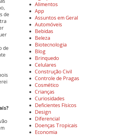
 as
Alimentos
ho,
App
s de
Assuntos em Geral
tra
Automóveis
er
Bebidas
uer
Beleza
Biotecnologia
o de
Blog
nte
Brinquedo
Celulares
Construção Civil
pois
Controle de Pragas
erei
Cosmético
Crianças
Curiosidades
Deficientes Físicos
aís?
Design
Diferencial
vão
Doenças Tropicais
em
Economia