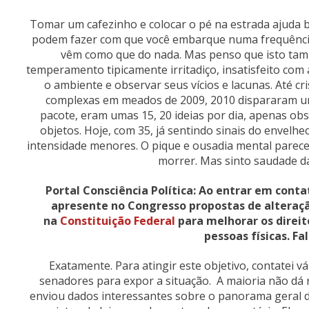
Tomar um cafezinho e colocar o pé na estrada ajuda
podem fazer com que você embarque numa frequência 
vêm como que do nada. Mas penso que isto tam
temperamento tipicamente irritadiço, insatisfeito com 
o ambiente e observar seus vícios e lacunas. Até c
complexas em meados de 2009, 2010 dispararam um 
pacote, eram umas 15, 20 ideias por dia, apenas 
objetos. Hoje, com 35, já sentindo sinais do envel
intensidade menores. O pique e ousadia mental parece
morrer. Mas sinto saudade d
Portal Consciência Política: Ao entrar em conta
apresente no Congresso propostas de alteraç
na
Constituição Federal
para melhorar os direi
pessoas físicas. Fa
Exatamente. Para atingir este objetivo, contatei v
senadores para expor a situação. A maioria não dá
enviou dados interessantes sobre o panorama geral de