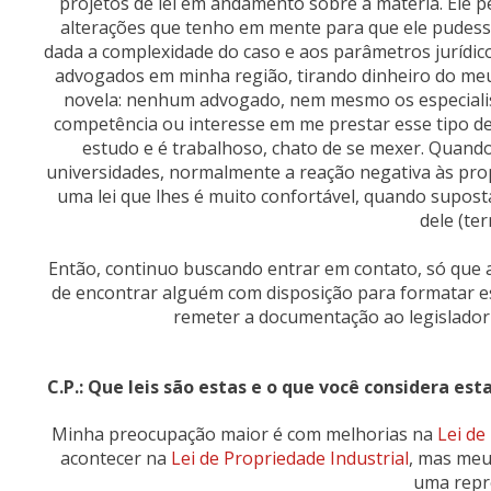
projetos de lei em andamento sobre a matéria. Ele p
alterações que tenho em mente para que ele pudesse
dada a complexidade do caso e aos parâmetros jurídico
advogados em minha região, tirando dinheiro do meu
novela: nenhum advogado, nem mesmo os especialist
competência ou interesse em me prestar esse tipo d
estudo e é trabalhoso, chato de se mexer. Quand
universidades, normalmente a reação negativa às prop
uma lei que lhes é muito confortável, quando supos
dele (ter
Então, continuo buscando entrar em contato, só que 
de encontrar alguém com disposição para formatar es
remeter a documentação ao legislador 
C.P.: Que leis são estas e o que você considera es
Minha preocupação maior é com melhorias na
Lei de
acontecer na
Lei de Propriedade Industrial
, mas meu
uma repr