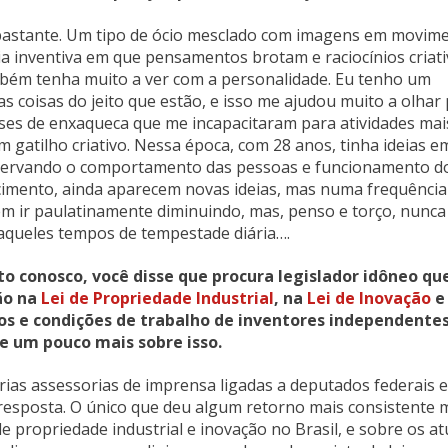
 bastante. Um tipo de ócio mesclado com imagens em movim
inventiva em que pensamentos brotam e raciocínios criat
bém tenha muito a ver com a personalidade. Eu tenho um
as coisas do jeito que estão, e isso me ajudou muito a olhar
rises de enxaqueca que me incapacitaram para atividades mai
gatilho criativo. Nessa época, com 28 anos, tinha ideias e
observando o comportamento das pessoas e funcionamento d
hecimento, ainda aparecem novas ideias, mas numa frequência
m ir paulatinamente diminuindo, mas, penso e torço, nunca
aqueles tempos de tempestade diária….
to conosco, você disse que procura legislador idôneo qu
ão na
Lei de Propriedade Industrial
, na
Lei de Inovação
e
tos e condições de trabalho de inventores independentes
le um pouco mais sobre isso.
árias assessorias de imprensa ligadas a deputados federais e
 resposta. O único que deu algum retorno mais consistente 
 propriedade industrial e inovação no Brasil, e sobre os at