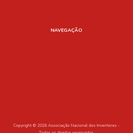
inventores@inventores.com.br
NAVEGAÇÃO
Home
Sobre Nós
Registro de Marcas
Registro de Patentes
Aplicativos
Mídia
Blog
Contato
Política de Privacidade
Copyright © 2026 Associação Nacional dos Inventores -
Todos os direitos reservados.