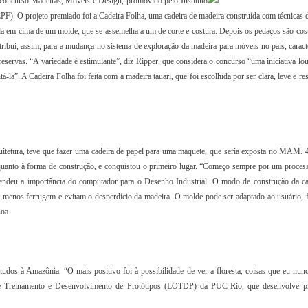
 concurso Madeiras, Móveis e Design, promovido pelo Instituto
PF). O projeto premiado foi a Cadeira Folha, uma cadeira de madeira construída com técnicas d
ada em cima de um molde, que se assemelha a um de corte e costura. Depois os pedaços são cos
ribui, assim, para a mudança no sistema de exploração da madeira para móveis no país, caract
servas. “A variedade é estimulante”, diz Ripper, que considera o concurso “uma iniciativa lou
”. A Cadeira Folha foi feita com a madeira tauari, que foi escolhida por ser clara, leve e res
itetura, teve que fazer uma cadeira de papel para uma maquete, que seria exposta no MAM. 
e quanto à forma de construção, e conquistou o primeiro lugar. “Começo sempre por um proces
tendeu a importância do computador para o Desenho Industrial. O modo de construção da ca
 menos ferrugem e evitam o desperdício da madeira. O molde pode ser adaptado ao usuário, f
oa.
dos à Amazônia. “O mais positivo foi à possibilidade de ver a floresta, coisas que eu nunc
 de Treinamento e Desenvolvimento de Protótipos (LOTDP) da PUC-Rio, que desenvolve pr