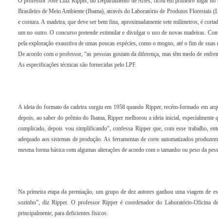
O professor José Luiz Ripper, do Departamento de Artes, ficou em primeiro lugar no
Brasileiro de Meio Ambiente (Ibama), através do Laboratório de Produtos Florestais (L
e costura. A madeira, que deve ser bem fina, aproximadamente sete milímetros, é cort
um no outro. O concurso pretende estimular e divulgar o uso de novas madeiras. Cont
pela exploração exaustiva de umas poucas espécies, como o mogno, até o fim de suas re
De acordo com o professor, “as pessoas gostam da diferença, mas têm medo de enfrentá-la
As especificações técnicas são fornecidas pelo LPF.
A ideia do formato da cadeira surgiu em 1958 quando Ripper, recém-formado em arqu
depois, ao saber do prêmio do Ibama, Ripper melhorou a ideia inicial, especialment
complicado, depois vou simplificando”, confessa Ripper que, com esse trabalho, en
adequado aos sistemas de produção. As ferramentas de corte automatizados produzem
mesma forma básica com algumas alterações de acordo com o tamanho ou peso da pess
Na primeira etapa da premiação, um grupo de dez autores ganhou uma viagem de estu
sozinho”, diz Ripper. O professor Ripper é coordenador do Laboratório-Oficina
principalmente, para deficientes físicos.