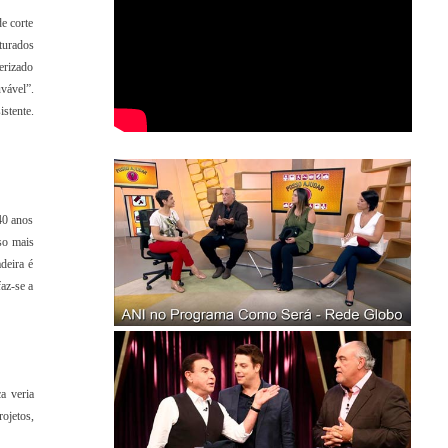
e corte
turados
erizado
vável”.
istente.
40 anos
so mais
deira é
az-se a
a veria
ojetos,