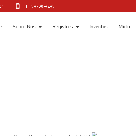
br
11 94738-4249
e
Sobre Nós
Registros
Inventos
Mídia