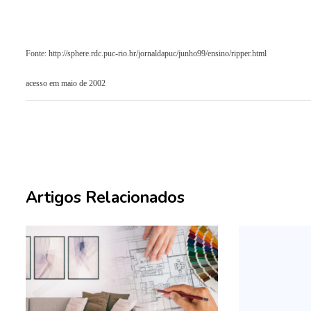
Fonte: http://sphere.rdc.puc-rio.br/jornaldapuc/junho99/ensino/ripper.html
acesso em maio de 2002
Artigos Relacionados