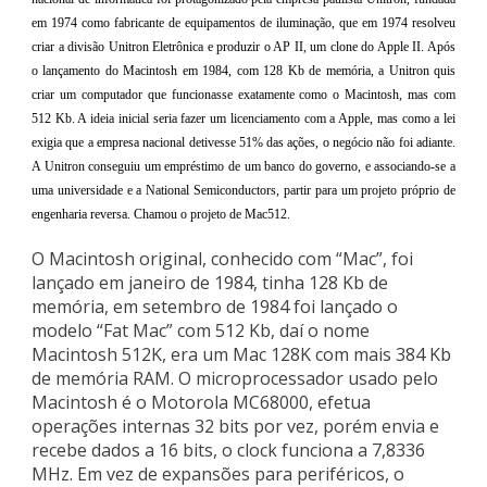
em 1974 como fabricante de equipamentos de iluminação, que em 1974 resolveu
criar a divisão Unitron Eletrônica e produzir o AP II, um clone do Apple II. Após
o lançamento do Macintosh em 1984, com 128 Kb de memória, a Unitron quis
criar um computador que funcionasse exatamente como o Macintosh, mas com
512 Kb. A ideia inicial seria fazer um licenciamento com a Apple, mas como a lei
exigia que a empresa nacional detivesse 51% das ações, o negócio não foi adiante.
A Unitron conseguiu um empréstimo de um banco do governo, e associando-se a
uma universidade e a National Semiconductors, partir para um projeto próprio de
engenharia reversa. Chamou o projeto de Mac512.
O Macintosh original, conhecido com “Mac”, foi
lançado em janeiro de 1984, tinha 128 Kb de
memória, em setembro de 1984 foi lançado o
modelo “Fat Mac” com 512 Kb, daí o nome
Macintosh 512K, era um Mac 128K com mais 384 Kb
de memória RAM. O microprocessador usado pelo
Macintosh é o Motorola MC68000, efetua
operações internas 32 bits por vez, porém envia e
recebe dados a 16 bits, o clock funciona a 7,8336
MHz. Em vez de expansões para periféricos, o