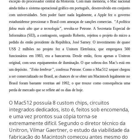
exceção do processador central da Motorola. Com mais memória, o Mac nacional
ainda tinha o sistema operacional gráfico em português, desenvolvido em conjunto
com universidades. Sem poder fazer nada legalmente, a Apple fez o governo
estadunidense pressionar o Brasil com ameaças de sanções comercias.
“A política
falou mais alto que a tecnologia”
, revolta-se Petrone. A Secretaria Especial de
Informática (SEI), a contragosto, segundo Roberto, rejeitou o projeto do micro a
pedido do então presidente da República, José Sarney. O investimento de quase
US$ 2 milhões no projeto fez a Unitorn Eletrônica, que empregava 500
funcionários em 1983, era a bancarrota. Desde então, ficou apenas a Unitron
original, com seus equipamentos de iluminação. O que sobrou dos Mac’s está em
um depósito.
“Evito lembrar”
, confessa Petrone. Como o Mac512 sequer chegou
a ser comercializado no Brasil, as chances de se obter um Macintosh legalmente no
Brasil foram bastante restritas até 1992, o que trouxe como consequência uma
perda de mercado que se reflete até os dias de hoje.
O Mac512 possuía 8 custom chips, circuitos
integrados dedicados, isto é, feitos sob encomenda,
e uma vez prontos sua cópia torna-se
extremamente difícil. Segundo o diretor técnico da
Unitron, Vilmar Gaertner, o estudo da viabilidade da
fabricação do Macintosh começou antes mesmo do