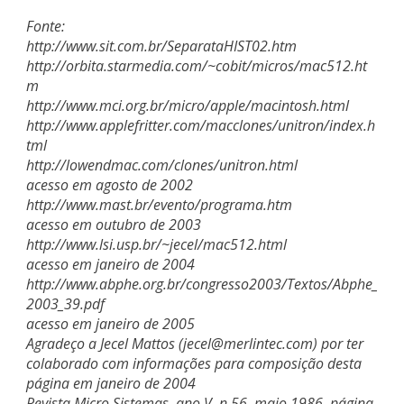
Fonte:
http://www.sit.com.br/SeparataHIST02.htm
http://orbita.starmedia.com/~cobit/micros/mac512.ht
m
http://www.mci.org.br/micro/apple/macintosh.html
http://www.applefritter.com/macclones/unitron/index.h
tml
http://lowendmac.com/clones/unitron.html
acesso em agosto de 2002
http://www.mast.br/evento/programa.htm
acesso em outubro de 2003
http://www.lsi.usp.br/~jecel/mac512.html
acesso em janeiro de 2004
http://www.abphe.org.br/congresso2003/Textos/Abphe_
2003_39.pdf
acesso em janeiro de 2005
Agradeço a Jecel Mattos (
jecel@merlintec.com
) por ter
colaborado com informações para composição desta
página em janeiro de 2004
Revista Micro Sistemas, ano V, n.56, maio 1986. página