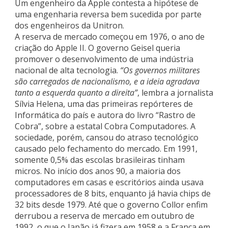
Um engenheiro da Apple contesta a hipótese de
uma engenharia reversa bem sucedida por parte
dos engenheiros da Unitron.
A reserva de mercado começou em 1976, o ano de
criação do Apple II. O governo Geisel queria
promover o desenvolvimento de uma indústria
nacional de alta tecnologia.
“Os governos militares
são carregados de nacionalismo, e a ideia agradava
tanto a esquerda quanto a direita”
, lembra a jornalista
Sílvia Helena, uma das primeiras repórteres de
Informática do país e autora do livro “Rastro de
Cobra”, sobre a estatal Cobra Computadores. A
sociedade, porém, cansou do atraso tecnológico
causado pelo fechamento do mercado. Em 1991,
somente 0,5% das escolas brasileiras tinham
micros. No início dos anos 90, a maioria dos
computadores em casas e escritórios ainda usava
processadores de 8 bits, enquanto já havia chips de
32 bits desde 1979. Até que o governo Collor enfim
derrubou a reserva de mercado em outubro de
1992, o que o Japão já fizera em 1958 e a França em