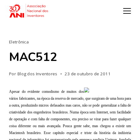
Eletrônica
MAC512
Por
Blog dos Inventores
23 de outubro de 2011
Apesar do evidente comodismo de muitos dos
vários fabricantes, na época da reserva de mercado, que surgiram de uma hora para
a outra, produzindo micros defasados mas caros, não se pode generalizar a falta de
criatividade dos engenheiros brasileiros. Numa época sem Internet, sem facilidade
de operação e com falta de componentes, era preciso se virar para fazer qualquer
coisa diferente ou mais avançada. Pouca gente sabe, mas chegou a existir um
Macintosh brasileiro. Esse capítulo especial e triste da história da indústria
nacional de informática foi protagonizado pela empresa paulista Unitron, fundada