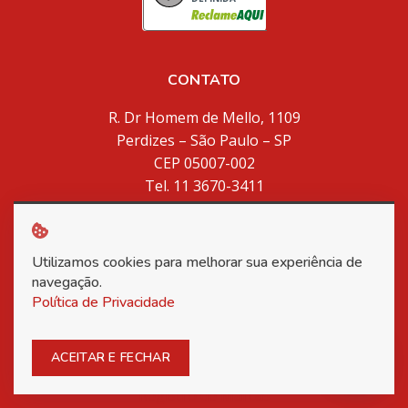
CONTATO
R. Dr Homem de Mello, 1109
Perdizes – São Paulo – SP
CEP 05007-002
Tel. 11 3670-3411
Whatsapp: 11 94738-4249
inventores@inventores.com.br
Utilizamos cookies para melhorar sua experiência de
navegação.
Política de Privacidade
NAVEGAÇÃO
Home
Posso ajudar?
ACEITAR E FECHAR
Sobre Nós
Registro de Marcas