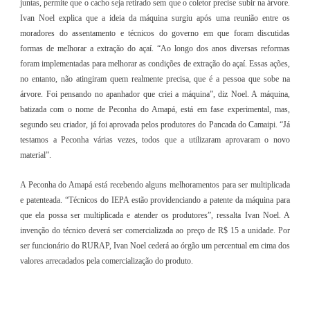
juntas, permite que o cacho seja retirado sem que o coletor precise subir na árvore.
Ivan Noel explica que a ideia da máquina surgiu após uma reunião entre os
moradores do assentamento e técnicos do governo em que foram discutidas
formas de melhorar a extração do açaí. “Ao longo dos anos diversas reformas
foram implementadas para melhorar as condições de extração do açaí. Essas ações,
no entanto, não atingiram quem realmente precisa, que é a pessoa que sobe na
árvore. Foi pensando no apanhador que criei a máquina”, diz Noel. A máquina,
batizada com o nome de Peconha do Amapá, está em fase experimental, mas,
segundo seu criador, já foi aprovada pelos produtores do Pancada do Camaipi. “Já
testamos a Peconha várias vezes, todos que a utilizaram aprovaram o novo
material”.
A Peconha do Amapá está recebendo alguns melhoramentos para ser multiplicada
e patenteada. “Técnicos do IEPA estão providenciando a patente da máquina para
que ela possa ser multiplicada e atender os produtores”, ressalta Ivan Noel. A
invenção do técnico deverá ser comercializada ao preço de R$ 15 a unidade. Por
ser funcionário do RURAP, Ivan Noel cederá ao órgão um percentual em cima dos
valores arrecadados pela comercialização do produto.