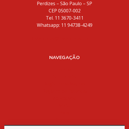
Perdizes – São Paulo – SP
CEP 05007-002
Tel. 11 3670-3411
Whatsapp: 11 94738-4249
inventores@inventores.com.br
NAVEGAÇÃO
Home
Sobre Nós
Registro de Marcas
Registro de Patentes
Aplicativos
Mídia
Blog
Contato
Política de Privacidade