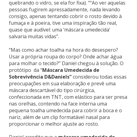
quebrando o vidro, se ela for fixa). ““Ao ver aquelas
pessoas fugirem apressadamente, nada levando
consigo, apenas tentando cobrir o rosto devido à
fumaça e à poeira, tive uma inspiração tão real,
quase que audível: uma ‘máscara umedecida’
salvaria muitas vidas”.
“Mas como achar toalha na hora do desespero?
Usar a própria roupa do corpo? Onde achar água
para molhar o tecido?” Daniel chegou à solução. O
protótipo da “
Máscara Umedecida de
Sobrevivência D&Daniels”
considerou todas essas
preocupações em sua elaboração e prevê uma
máscara descartável do tipo cirúrgica,
confeccionada em TNT, com elástico para ser presa
nas orelhas, contendo na face interna uma
pequena toalha umedecida para cobrir a boca e o
nariz, além de um clip formatável nasal para
proporcionar o melhor ajuste ao rosto.
Daniel acredita que a
máscara umedecida de