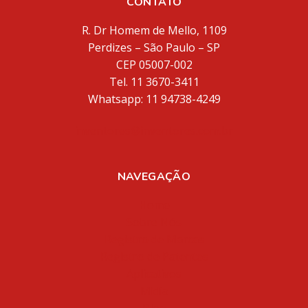
CONTATO
R. Dr Homem de Mello, 1109
Perdizes – São Paulo – SP
CEP 05007-002
Tel. 11 3670-3411
Whatsapp: 11 94738-4249
inventores@inventores.com.br
NAVEGAÇÃO
Home
Sobre Nós
Registro de Marcas
Registro de Patentes
Aplicativos
Mídia