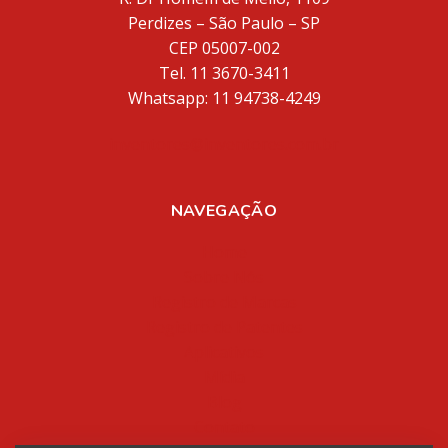
Perdizes – São Paulo – SP
CEP 05007-002
Tel. 11 3670-3411
Whatsapp: 11 94738-4249
inventores@inventores.com.br
NAVEGAÇÃO
Home
Sobre Nós
Registro de Marcas
Registro de Patentes
Aplicativos
Mídia
Blog
Contato