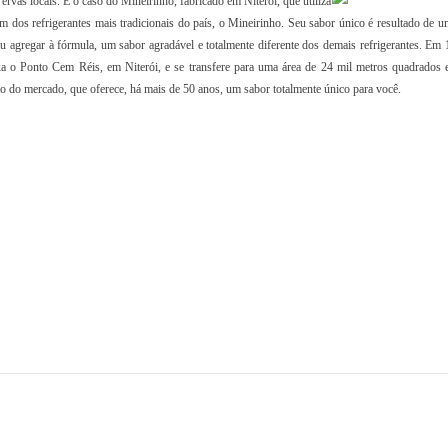
rvas locais. É o caso do Mineirinho, fabricado em Niterói, que utiliza
dos refrigerantes mais tradicionais do país, o Mineirinho. Seu sabor único é resultado de u
uiu agregar à fórmula, um sabor agradável e totalmente diferente dos demais refrigerantes. Em 
xa o Ponto Cem Réis, em Niterói, e se transfere para uma área de 24 mil metros quadrados
eiro do mercado, que oferece, há mais de 50 anos, um sabor totalmente único para você.