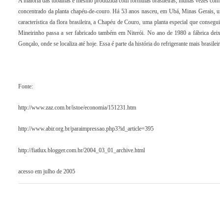
A maioria das tubaínas é mesmo produzida com fórmulas brasileiras, muitas vezes com e
concentrado da planta chapéu-de-couro. Há 53 anos nasceu, em Ubá, Minas Gerais, um 
característica da flora brasileira, a Chapéu de Couro, uma planta especial que conseg
Mineirinho passa a ser fabricado também em Niterói. No ano de 1980 a fábrica dei
Gonçalo, onde se localiza até hoje. Essa é parte da história do refrigerante mais brasil
Fonte:
http://www.zaz.com.br/istoe/economia/151231.htm
http://www.abir.org.br/paraimpressao.php3?id_article=395
http://fiatlux.blogger.com.br/2004_03_01_archive.html
acesso em julho de 2005