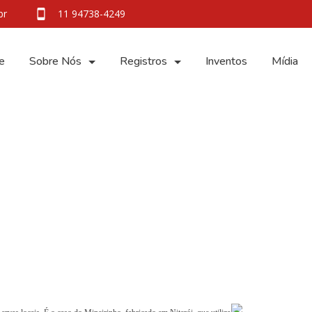
br
11 94738-4249
e
Sobre Nós
Registros
Inventos
Mídia