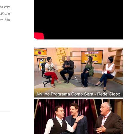
ma erva
1946, o
 em São