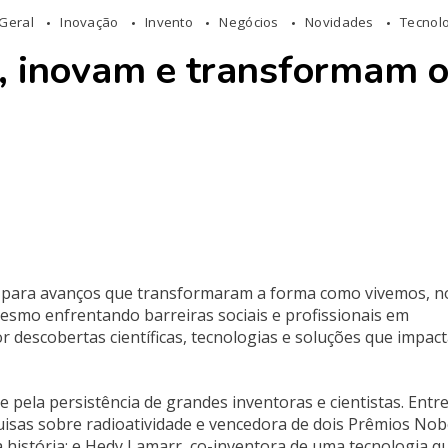
Geral
Inovação
Invento
Negócios
Novidades
Tecnol
, inovam e transformam 
m para avanços que transformaram a forma como vivemos, n
mo enfrentando barreiras sociais e profissionais em
r descobertas científicas, tecnologias e soluções que impac
 pela persistência de grandes inventoras e cientistas. Entr
uisas sobre radioatividade e vencedora de dois Prêmios Nobe
 história; e
Hedy Lamarr
, co-inventora de uma tecnologia q