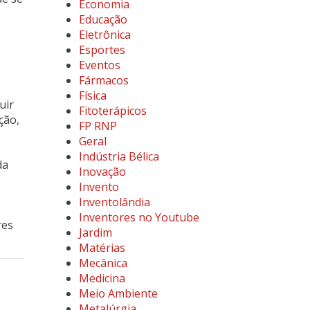
Economia
Educação
Eletrônica
Esportes
Eventos
Fármacos
Física
uir
Fitoterápicos
ção,
FP RNP
Geral
Indústria Bélica
da
Inovação
Invento
Inventolândia
Inventores no Youtube
res
Jardim
Matérias
Mecânica
Medicina
Meio Ambiente
Metalúrgia