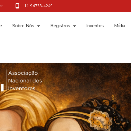
br
11 94738-4249
e
Sobre Nós
Registros
Inventos
Mídia