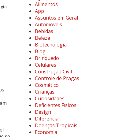
Alimentos
ogia
App
o
Assuntos em Geral
Automóveis
Bebidas
Beleza
Biotecnologia
Blog
Brinquedo
Celulares
Construção Civil
Controle de Pragas
Cosmético
os
Crianças
Curiosidades
tam
Deficientes Físicos
Design
Diferencial
e
Doenças Tropicais
l;
Economia
ue se