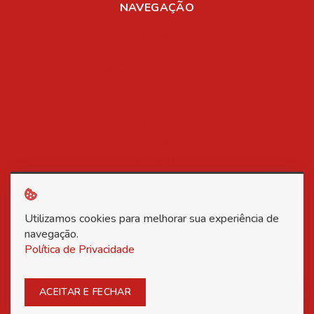
NAVEGAÇÃO
Home
Sobre Nós
Registro de Marcas
Registro de Patentes
Aplicativos
Mídia
Blog
Contato
Política de Privacidade
Utilizamos cookies para melhorar sua experiência de
Copyright © 2026 Associação Nacional dos Inventores -
navegação.
Política de Privacidade
Todos os direitos reservados.
ACEITAR E FECHAR