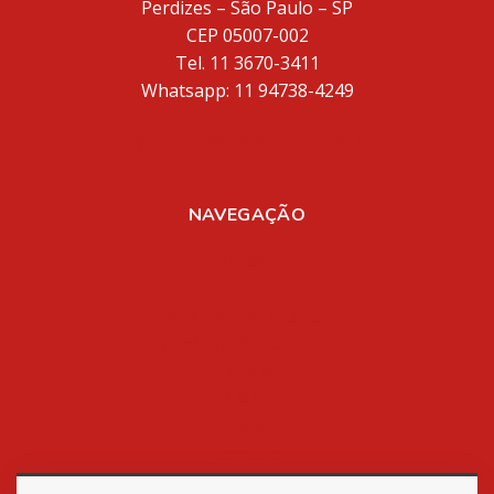
Perdizes – São Paulo – SP
CEP 05007-002
Tel. 11 3670-3411
Whatsapp: 11 94738-4249
inventores@inventores.com.br
NAVEGAÇÃO
Home
Sobre Nós
Registro de Marcas
Registro de Patentes
Aplicativos
Mídia
Blog
Contato
Política de Privacidade