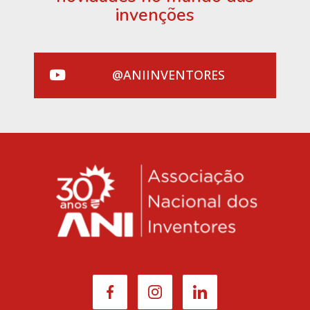
invenções
@ANIINVENTORES