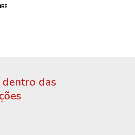
BRE
r dentro das
ções