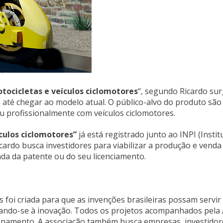
ocicletas e veículos ciclomotores
“, segundo Ricardo sur
ia até chegar ao modelo atual. O público-alvo do produto são
u profissionalmente com veículos ciclomotores.
culos ciclomotores”
já está registrado junto ao INPI (Instit
cardo busca investidores para viabilizar a produção e venda
nda da patente ou do seu licenciamento.
 foi criada para que as invenções brasileiras possam servir
icando-se à inovação. Todos os projetos acompanhados pela
onamento. A associação também busca empresas, investidor