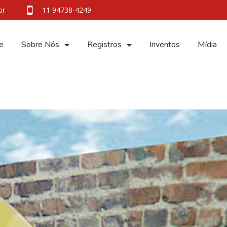
br
11 94738-4249
e
Sobre Nós
Registros
Inventos
Mídia