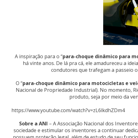
A inspiração para o “
para-choque dinâmico para mot
há vinte anos. De lá pra cá, ele amadureceu a ide
condutores que trafegam a passeio o
O “
para-choque dinâmico para motocicletas e veí
Nacional de Propriedade Industrial). No momento, Ri
produto, seja por meio da ve
https://www.youtube.com/watch?v=zL6lkdhZDm4
Sobre a ANI
– A Associação Nacional dos Inventores
sociedade e estimular os inventores a continuar ded
possuem proteção legal, além de estudo de seu funci