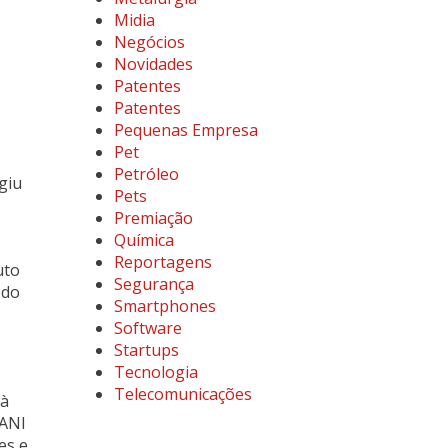
Midia
Negócios
Novidades
Patentes
Patentes
Pequenas Empresa
Pet
Petróleo
giu
Pets
Premiação
Química
Reportagens
uto
Segurança
 do
Smartphones
Software
Startups
Tecnologia
Telecomunicações
 à
 ANI
es e