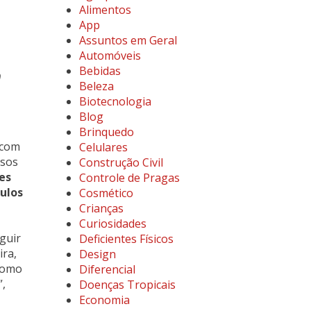
Alimentos
App
Assuntos em Geral
Automóveis
m
Bebidas
Beleza
Biotecnologia
Blog
Brinquedo
 com
Celulares
asos
Construção Civil
es
Controle de Pragas
ulos
Cosmético
Crianças
Curiosidades
eguir
Deficientes Físicos
ira,
Design
 como
Diferencial
”,
Doenças Tropicais
Economia