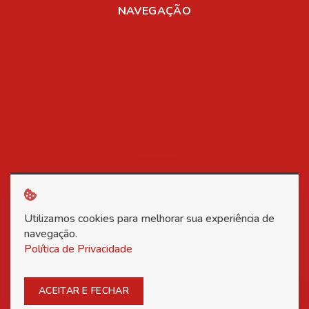
NAVEGAÇÃO
Home
Sobre Nós
Registro de Marcas
Registro de Patentes
Aplicativos
Mídia
Blog
Contato
Política de Privacidade
Utilizamos cookies para melhorar sua experiência de
Copyright © 2026 Associação Nacional dos Inventores -
navegação.
Política de Privacidade
Todos os direitos reservados.
Posso ajudar?
ACEITAR E FECHAR