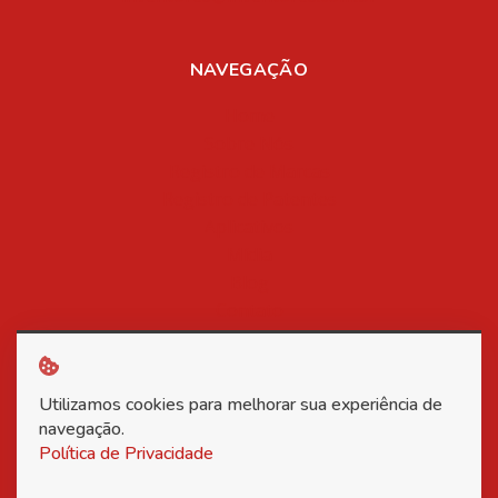
NAVEGAÇÃO
Home
Sobre Nós
Registro de Marcas
Registro de Patentes
Aplicativos
Mídia
Blog
Contato
Política de Privacidade
Utilizamos cookies para melhorar sua experiência de
Copyright © 2026 Associação Nacional dos Inventores -
navegação.
Política de Privacidade
Todos os direitos reservados.