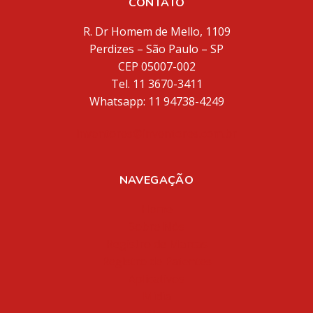
CONTATO
R. Dr Homem de Mello, 1109
Perdizes – São Paulo – SP
CEP 05007-002
Tel. 11 3670-3411
Whatsapp: 11 94738-4249
inventores@inventores.com.br
NAVEGAÇÃO
Home
Sobre Nós
Registro de Marcas
Registro de Patentes
Aplicativos
Mídia