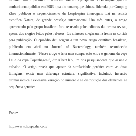
conhecimento público em 2003, quando uma equipe chinesa liderada por Guoping
Zhao publicou o sequenciamento da Lesptospira interrogans Lai na revista
científica Nature, de grande prestígio internacional. Um mês antes, o artigo
apresentado pelo grupo brasileiro fora recusado pelos editores da mesma revista,
apesar dos elogios feitos pelos referees. Os chineses chegaram na frente na corrida
para publicação. O episódio deu origem a um novo artigo científico brasileiro,
publicado em abril no Journal of Bacteriology, também reconhecido
internacionalmente. “Nesse artigo é feita uma comparação entre o genoma da cepa
Lai e da cepa Copenhageni”, diz Albert Ko, um dos pesquisadores que assina o
trabalho. O artigo revela que apesar da similaridade genética entre as duas
linhagens, existe uma diferença estrutural significativa, incluindo inversão
cromossômica e extensiva variação no número e na distribuição dos elementos na
sequência genética.
Fonte:
http://www.hospitalar.com/