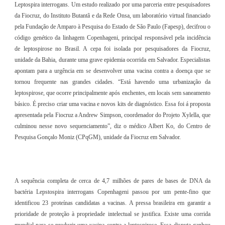
Leptospira interrogans. Um estudo realizado por uma parceria entre pesquisadores
da Fiocruz, do Instituto Butantã e da Rede Onsa, um laboratório virtual financiado
pela Fundação de Amparo à Pesquisa do Estado de São Paulo (Fapesp), decifrou o
código genético da linhagem Copenhageni, principal responsável pela incidência
de leptospirose no Brasil. A cepa foi isolada por pesquisadores da Fiocruz,
unidade da Bahia, durante uma grave epidemia ocorrida em Salvador. Especialistas
apontam para a urgência em se desenvolver uma vacina contra a doença que se
tornou frequente nas grandes cidades. “Está havendo uma urbanização da
leptospirose, que ocorre principalmente após enchentes, em locais sem saneamento
básico. É preciso criar uma vacina e novos kits de diagnóstico. Essa foi á proposta
apresentada pela Fiocruz a Andrew Simpson, coordenador do Projeto Xylella, que
culminou nesse novo sequenciamento”, diz o médico Albert Ko, do Centro de
Pesquisa Gonçalo Moniz (CPqGM), unidade da Fiocruz em Salvador.
A sequência completa de cerca de 4,7 milhões de pares de bases de DNA da
bactéria Lepstospira interrogans Copenhageni passou por um pente-fino que
identificou 23 proteínas candidatas a vacinas. A pressa brasileira em garantir a
prioridade de proteção à propriedade intelectual se justifica. Existe uma corrida
mundial para se produzir uma vacina contra a leptospirose. Essa disputa ganhou