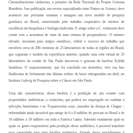
Chromobacterium violaceum, o primeiro da Rede Nacional do Projeto Genoma
Brasileiro. Sua publicação, em revista especializada como Nature ou Science, deve
acontecer nas próximas semanas e inaugura um novo modelo de pesquisa
genômica no Brasil, caracterizado pelo trabalho cooperativo de núcleos de
excelência em bioquímica e biologia molecular. O artigo sobre a C. violaceum deve
contar com a assinatura de mais de uma centena de pesquisadores. O número
elevado, incomum para artigos científicos, reflete o sucesso do trabalho que
envolveu cerca de 200 cientistas de 25 laboratórios de todas as regiões do Brasil,
que seguiram o modelo da experiência anterior, quando uma rede virtual de 35
laboratórios do estado de São Paulo descreveu o genoma da bactéria Xylella
fastidiosa. O sequenciamento, que foi concluído em dezembro, teve sua fase
finalíssima de fechamento das últimas ordens de bases nitrogenadas em abril, no
Instituto Ludwig de Pesquisa sobre o Câncer em São Paulo.
Uma das características dessa bactéria é a produção de um corante com
propriedades antibióticas, a violaceína, que poderá ser empregado no combate à
infecções bacterianas e ao Trypanosoma cruzi, causador da doença de Chagas –
enfermidade ainda incurável que atinge de 6 a 8 milhões de pessoas no Brasil e de
16 milhões a 18 milhões em toda a América Latina. Sabendo exatamente qual ou
quais os genes responsáveis pela produção desse antibiótico, é possível transferir
essa capacidade para uma bactéria inofensiva. Através desse procedimento é