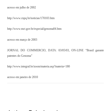
acesso em julho de 2002
http://www.cnpq.br/noticias/170103.htm
http://www.mct.gov.br/especial/genoma04.htm
acesso em março de 2003
JORNAL DO COMMERCIO, DATA: 03/05/03, ON-LINE “Brasil garante
patentes do Genoma”
http://www.integral.br/zoom/materia.asp?materia=180
acesso em janeiro de 2010