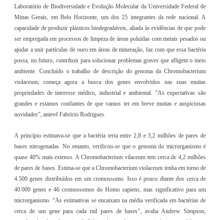
Laboratório de Biodiversidade e Evolução Molecular da Universidade Federal de
Minas Gerais, em Belo Horizonte, um dos 25 integrantes da rede nacional. A
capacidade de produzir plásticos biodegradáveis, aliada às evidências de que pode
ser empregada em processos de limpeza de áreas poluídas com metais pesados ou
ajudar a unir partículas de ouro em áreas de mineração, faz com que essa bactéria
possa, no futuro, contribuir para solucionar problemas graves que afligem o meio
ambiente. Concluído o trabalho de descrição do genoma da Chromobacterium
violaceum, começa agora a busca dos genes envolvidos nas suas muitas
propriedades de interesse médico, industrial e ambiental. “As expectativas são
grandes e estamos confiantes de que vamos ter em breve muitas e auspiciosas
novidades”, antevê Fabrício Rodrigues.
A princípio estimava-se que a bactéria teria entre 2,8 e 3,2 milhões de pares de
bases nitrogenadas. No entanto, verificou-se que o genoma do microrganismo é
quase 40% mais extenso. A Chromobacterium vilaceum tem cerca de 4,2 milhões
de pares de bases. Estima-se que a Chromobacterium violaceum tenha em torno de
4.500 genes distribuídos em um cromossomo. Isso é pouco diante dos cerca de
40.000 genes e 46 cromossomos do Homo sapiens, mas significativo para um
microrganismo. “As estimativas se encaixam na média verificada em bactérias de
cerca de um gene para cada mil pares de bases”, avalia Andrew Simpson,