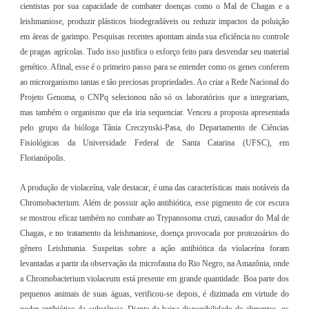
cientistas por sua capacidade de combater doenças como o Mal de Chagas e a
leishmaniose, produzir plásticos biodegradáveis ou reduzir impactos da poluição
em áreas de garimpo. Pesquisas recentes apontam ainda sua eficiência no controle
de pragas agrícolas. Tudo isso justifica o esforço feito para desvendar seu material
genético. Afinal, esse é o primeiro passo para se entender como os genes conferem
ao microrganismo tantas e tão preciosas propriedades. Ao criar a Rede Nacional do
Projeto Genoma, o CNPq selecionou não só os laboratórios que a integrariam,
mas também o organismo que ela iria sequenciar. Venceu a proposta apresentada
pelo grupo da bióloga Tânia Creczynski-Pasa, do Departamento de Ciências
Fisiológicas da Universidade Federal de Santa Catarina (UFSC), em
Florianópolis.
A produção de violaceína, vale destacar, é uma das características mais notáveis da
Chromobacterium. Além de possuir ação antibiótica, esse pigmento de cor escura
se mostrou eficaz também no combate ao Trypanosoma cruzi, causador do Mal de
Chagas, e no tratamento da leishmaniose, doença provocada por protozoários do
gênero Leishmania. Suspeitas sobre a ação antibiótica da violaceína foram
levantadas a partir da observação da microfauna do Rio Negro, na Amazônia, onde
a Chromobacterium violaceum está presente em grande quantidade. Boa parte dos
pequenos animais de suas águas, verificou-se depois, é dizimada em virtude do
poder antibiótico da substância. Diante da baixa disponibilidade de alimentos, os