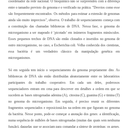
coordenador da rede nacional. O bioquímico não se surpreendeu com a diferença
entre o tamanho previsto do genoma e o verificado na prática. “Desvios como esse
são frequentemente encontrados. Os métodos para estimar a extensão de genomas
ainda são muito imprecisos”, observa. O trabalho de sequenciamento começa com
a constituição das chamadas bibliotecas de DNA. Nessa fase, o genoma do
microrganismo a ser mapeado é ‘picotado’ em inúmeros fragmentos minúsculos.
Esses pequenos trechos de DNA são então clonados e inseridos no genoma de
outro microrganismo, no caso, a Escherichia coli. Velha conhecida dos cientistas,
essa bactéria é um verdadeiro clássico da manipulação genética em
microrganismos.
Só em seguida tem início o sequenciamento do genoma propriamente dito. As
bibliotecas de DNA são então distribuídas aleatoriamente entre os laboratórios
participantes do trabalho cooperativo. Em cada um deles, poderosos
sequenciadores entram em cena para descrever em detalhes a ordem em que se
sucedem as bases nitrogenadas adenina (A), citosina (C), guanina (G) e timina (T)
no genoma do microrganismo. Em seguida, é preciso reunir os diferentes
fragmentos sequenciados e reposicioná-los na ordem em que figuram no genoma
da bactéria. Nesse ponto, pode-se começar a anotação dos genes: a identificação,
numa sequência de milhões de bases nitrogenadas (muitas das quais sem nenhuma
função), daquelas que se associam para comandar a síntese de proteínas: os genes.