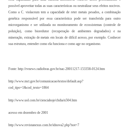
possível aproveitar todas as suas características ou neutralizar seus efeitos nocivos.
Como a C. violaceum tem a capacidade de reter metais pesados, a combinação
genética responsável por essa característica pode ser transferida para outro
microrganismo e ser utilizada no monitoramento de ecossistemas (controle de
poluição), como bioredutor (recuperação de ambientes degradados) e na
mineração, extração de metais em locais de difícil acesso, por exemplo. Conhecer
sua estrutura, entender como ela funciona e como age no organismo.
Fonte: http://rvnews.radiobras.gov.br/nac-20011217-153358-0124.htm
http://www.mct.gov.br/comunicacao/textos/default.asp?
cod_tipo=1&cod_texto=1864
http://www.uol.com.br/cienciahoje/chdia/n504.htm
acesso em dezembro de 2001
http://www.revistanexus.com.br/idnova2.php?not=7