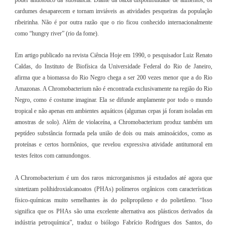
cardumes desaparecem e tornam inviáveis as atividades pesqueiras da população
ribeirinha. Não é por outra razão que o rio ficou conhecido internacionalmente
como “hungry river” (rio da fome).
Em artigo publicado na revista Ciência Hoje em 1990, o pesquisador Luiz Renato
Caldas, do Instituto de Biofísica da Universidade Federal do Rio de Janeiro,
afirma que a biomassa do Rio Negro chega a ser 200 vezes menor que a do Rio
Amazonas. A Chromobacterium não é encontrada exclusivamente na região do Rio
Negro, como é costume imaginar. Ela se difunde amplamente por todo o mundo
tropical e não apenas em ambientes aquáticos (algumas cepas já foram isoladas em
amostras de solo). Além de violaceína, a Chromobacterium produz também um
peptídeo substância formada pela união de dois ou mais aminoácidos, como as
proteínas e certos hormônios, que revelou expressiva atividade antitumoral em
testes feitos com camundongos.
A Chromobacterium é um dos raros microrganismos já estudados até agora que
sintetizam polihidroxialcanoatos (PHAs) polímeros orgânicos com características
físico-químicas muito semelhantes às do polipropileno e do polietileno. “Isso
significa que os PHAs são uma excelente alternativa aos plásticos derivados da
indústria petroquímica”, traduz o biólogo Fabrício Rodrigues dos Santos, do