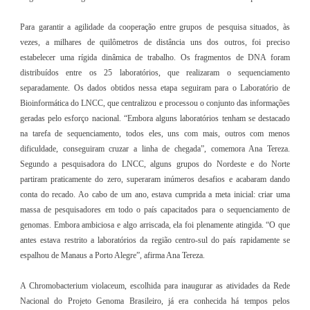
Para garantir a agilidade da cooperação entre grupos de pesquisa situados, às
vezes, a milhares de quilômetros de distância uns dos outros, foi preciso
estabelecer uma rígida dinâmica de trabalho. Os fragmentos de DNA foram
distribuídos entre os 25 laboratórios, que realizaram o sequenciamento
separadamente. Os dados obtidos nessa etapa seguiram para o Laboratório de
Bioinformática do LNCC, que centralizou e processou o conjunto das informações
geradas pelo esforço nacional. “Embora alguns laboratórios tenham se destacado
na tarefa de sequenciamento, todos eles, uns com mais, outros com menos
dificuldade, conseguiram cruzar a linha de chegada”, comemora Ana Tereza.
Segundo a pesquisadora do LNCC, alguns grupos do Nordeste e do Norte
partiram praticamente do zero, superaram inúmeros desafios e acabaram dando
conta do recado. Ao cabo de um ano, estava cumprida a meta inicial: criar uma
massa de pesquisadores em todo o país capacitados para o sequenciamento de
genomas. Embora ambiciosa e algo arriscada, ela foi plenamente atingida. “O que
antes estava restrito a laboratórios da região centro-sul do país rapidamente se
espalhou de Manaus a Porto Alegre”, afirma Ana Tereza.
A Chromobacterium violaceum, escolhida para inaugurar as atividades da Rede
Nacional do Projeto Genoma Brasileiro, já era conhecida há tempos pelos