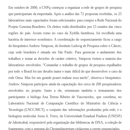
Em outubro de 2000, o CNPq começou a organizar a rede de grupos de pesquisa
que participariam da empreitada. Após a análise das 72 propostas recebidas, os 25
laboratórios mais capacitados foram selecionados para compor a Rede Nacional do
Projeto Genoma Brasileiro. Os eleitos estão distribuídos por 15 estados das cinco
regiões do país. Assim como no caso da Xylella fastidiosa, foi escolhida uma
bactéria de interesse econômico. A coordenação do sequenciamento ficou a cargo
do bioquímico Andrew Simpson, do Instituto Ludwig de Pesquisa sobre o Câncer,
cuja sede brasileira é situada em São Paulo. Para gerenciar o andamento dos
trabalhos e tomar as decisões de caráter coletivo, Simpson visitou a maioria dos
laboratórios envolvidos. “Comandar o trabalho de grupos de pesquisa espalhados
por todo o Brasil foi um desafio maior e mais difícil do que desenvolver o caso da
rede Onsa. Mas foi um grande prazer realizar essa tarefa”, observa o bioquímico.
Andrew Simpson participou ainda da capacitação dos cerca de 200 pesquisadores
envolvidos no projeto. Junto a ele, orientaram também o treinamento dos
participantes a bióloga Ana Tereza Ribeiro de Vasconcelos, que coordena, no
Laboratório Nacional de Computação Científica do Ministério da Ciência e
Tecnologia (LNCC/MCT), o conjunto das informações produzidas pela rede, e o
biologista molecular Jesus A. Ferro, da Universidade Estadual Paulista (UNESP)
de Jaboticabal, responsável pela organização das bibliotecas de DNA, a coleção de
fragmentos com o genoma da Chromobacterium violaceum a serem sequenciados.