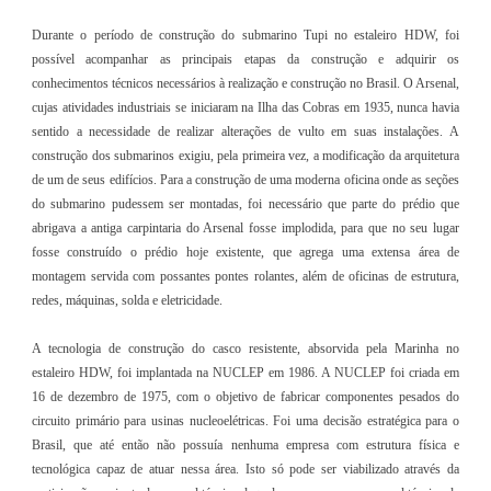
Durante o período de construção do submarino Tupi no estaleiro HDW, foi
possível acompanhar as principais etapas da construção e adquirir os
conhecimentos técnicos necessários à realização e construção no Brasil. O Arsenal,
cujas atividades industriais se iniciaram na Ilha das Cobras em 1935, nunca havia
sentido a necessidade de realizar alterações de vulto em suas instalações. A
construção dos submarinos exigiu, pela primeira vez, a modificação da arquitetura
de um de seus edifícios. Para a construção de uma moderna oficina onde as seções
do submarino pudessem ser montadas, foi necessário que parte do prédio que
abrigava a antiga carpintaria do Arsenal fosse implodida, para que no seu lugar
fosse construído o prédio hoje existente, que agrega uma extensa área de
montagem servida com possantes pontes rolantes, além de oficinas de estrutura,
redes, máquinas, solda e eletricidade.
A tecnologia de construção do casco resistente, absorvida pela Marinha no
estaleiro HDW, foi implantada na NUCLEP em 1986. A NUCLEP foi criada em
16 de dezembro de 1975, com o objetivo de fabricar componentes pesados do
circuito primário para usinas nucleoelétricas. Foi uma decisão estratégica para o
Brasil, que até então não possuía nenhuma empresa com estrutura física e
tecnológica capaz de atuar nessa área. Isto só pode ser viabilizado através da