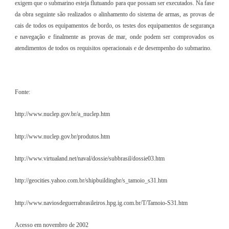
exigem que o submarino esteja flutuando para que possam ser executados. Na fase
da obra seguinte são realizados o alinhamento do sistema de armas, as provas de
cais de todos os equipamentos de bordo, os testes dos equipamentos de segurança
e navegação e finalmente as provas de mar, onde podem ser comprovados os
atendimentos de todos os requisitos operacionais e de desempenho do submarino.
Fonte:
http://www.nuclep.gov.br/a_nuclep.htm
http://www.nuclep.gov.br/produtos.htm
http://www.virtualand.net/naval/dossie/subbrasil/dossie03.htm
http://geocities.yahoo.com.br/shipbuildingbr/s_tamoio_s31.htm
http://www.naviosdeguerrabrasileiros.hpg.ig.com.br/T/Tamoio-S31.htm
Acesso em novembro de 2002