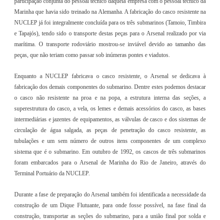
participação conjunta do pessoal técnico daquela empresa com o pessoal técnico da
Marinha que havia sido treinado na Alemanha. A fabricação do casco resistente na
NUCLEP já foi integralmente concluída para os três submarinos (Tamoio, Timbira
e Tapajós), tendo sido o transporte destas peças para o Arsenal realizado por via
marítima. O transporte rodoviário mostrou-se inviável devido ao tamanho das
peças, que não teriam como passar sob inúmeras pontes e viadutos.
Enquanto a NUCLEP fabricava o casco resistente, o Arsenal se dedicava à
fabricação dos demais componentes do submarino. Dentre estes podemos destacar
o casco não resistente na proa e na popa, a estrutura interna das seções, a
superestrutura do casco, a vela, os lemes e demais acessórios do casco, as bases
intermediárias e jazentes de equipamentos, as válvulas de casco e dos sistemas de
circulação de água salgada, as peças de penetração do casco resistente, as
tubulações e um sem número de outros itens componentes de um complexo
sistema que é o submarino. Em outubro de 1992, os cascos de três submarinos
foram embarcados para o Arsenal de Marinha do Rio de Janeiro, através do
Terminal Portuário da NUCLEP.
Durante a fase de preparação do Arsenal também foi identificada a necessidade da
construção de um Dique Flutuante, para onde fosse possível, na fase final da
construção, transportar as seções do submarino, para a união final por solda e