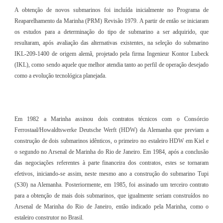
A obtenção de novos submarinos foi incluída inicialmente no Programa de
Reaparelhamento da Marinha (PRM) Revisão 1979. A partir de então se iniciaram
os estudos para a determinação do tipo de submarino a ser adquirido, que
resultaram, após avaliação das alternativas existentes, na seleção do submarino
IKL-209-1400 de origem alemã, projetado pela firma Ingenieur Kontor Lubeck
(IKL), como sendo aquele que melhor atendia tanto ao perfil de operação desejado
como a evolução tecnológica planejada.
Em 1982 a Marinha assinou dois contratos técnicos com o Consórcio
Ferrostaal/Howaldtswerke Deutsche Werft (HDW) da Alemanha que previam a
construção de dois submarinos idênticos, o primeiro no estaleiro HDW em Kiel e
o segundo no Arsenal de Marinha do Rio de Janeiro. Em 1984, após a conclusão
das negociações referentes à parte financeira dos contratos, estes se tornaram
efetivos, iniciando-se assim, neste mesmo ano a construção do submarino Tupi
(S30) na Alemanha. Posteriormente, em 1985, foi assinado um terceiro contrato
para a obtenção de mais dois submarinos, que igualmente seriam construídos no
Arsenal de Marinha do Rio de Janeiro, então indicado pela Marinha, como o
estaleiro construtor no Brasil.