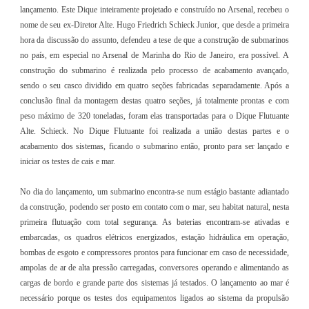
lançamento. Este Dique inteiramente projetado e construído no Arsenal, recebeu o
nome de seu ex-Diretor Alte. Hugo Friedrich Schieck Junior, que desde a primeira
hora da discussão do assunto, defendeu a tese de que a construção de submarinos
no país, em especial no Arsenal de Marinha do Rio de Janeiro, era possível. A
construção do submarino é realizada pelo processo de acabamento avançado,
sendo o seu casco dividido em quatro seções fabricadas separadamente. Após a
conclusão final da montagem destas quatro seções, já totalmente prontas e com
peso máximo de 320 toneladas, foram elas transportadas para o Dique Flutuante
Alte. Schieck. No Dique Flutuante foi realizada a união destas partes e o
acabamento dos sistemas, ficando o submarino então, pronto para ser lançado e
iniciar os testes de cais e mar.
No dia do lançamento, um submarino encontra-se num estágio bastante adiantado
da construção, podendo ser posto em contato com o mar, seu habitat natural, nesta
primeira flutuação com total segurança. As baterias encontram-se ativadas e
embarcadas, os quadros elétricos energizados, estação hidráulica em operação,
bombas de esgoto e compressores prontos para funcionar em caso de necessidade,
ampolas de ar de alta pressão carregadas, conversores operando e alimentando as
cargas de bordo e grande parte dos sistemas já testados. O lançamento ao mar é
necessário porque os testes dos equipamentos ligados ao sistema da propulsão