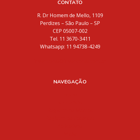
CONTATO
R. Dr Homem de Mello, 1109
Perdizes – São Paulo – SP
CEP 05007-002
Tel. 11 3670-3411
Whatsapp: 11 94738-4249
inventores@inventores.com.br
NAVEGAÇÃO
Home
Sobre Nós
Registro de Marcas
Registro de Patentes
Aplicativos
Mídia