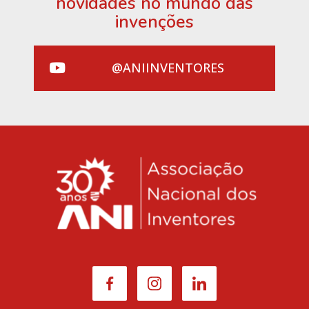
novidades no mundo das
invenções
@ANIINVENTORES