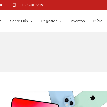
br
11 94738-4249
e
Sobre Nós
Registros
Inventos
Mídia