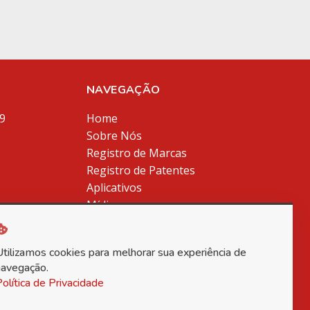
NAVEGAÇÃO
9
Home
Sobre Nós
Registro de Marcas
Registro de Patentes
Aplicativos
Mídia
m.br
Blog
Contato
Utilizamos cookies para melhorar sua experiência de
Política de Privacidade
navegação.
olítica de Privacidade