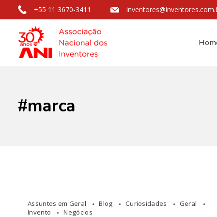
+55 11 3670-3411
inventores@inventores.com.
Hom
#marca
Assuntos em Geral
Blog
Curiosidades
Geral
Invento
Negócios