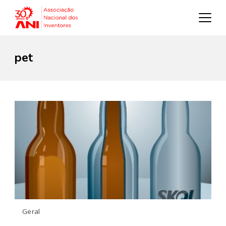
pet
Geral