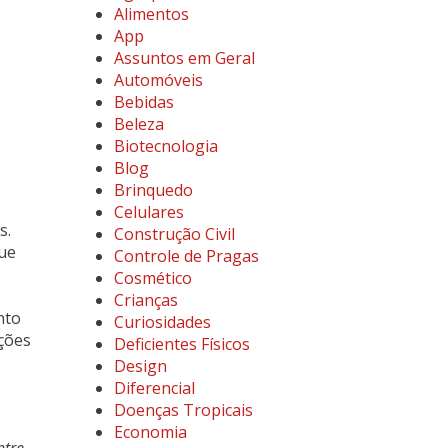
Alimentos
App
Assuntos em Geral
Automóveis
Bebidas
Beleza
Biotecnologia
Blog
Brinquedo
Celulares
s.
Construção Civil
que
Controle de Pragas
Cosmético
Crianças
nto
Curiosidades
ções
Deficientes Físicos
Design
Diferencial
Doenças Tropicais
Economia