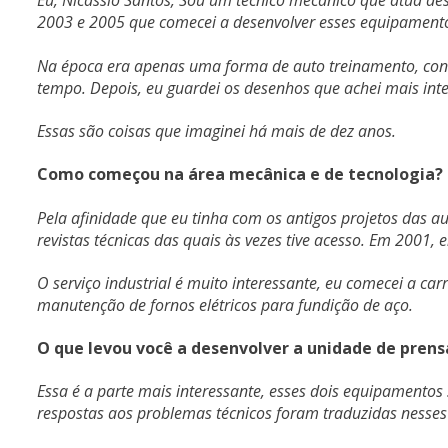
Eu, Nicassio Santos, Sou um técnico mecânico que atua de
2003 e 2005 que comecei a desenvolver esses equipament
Na época era apenas uma forma de auto treinamento, cons
tempo. Depois, eu guardei os desenhos que achei mais inter
Essas são coisas que imaginei há mais de dez anos.
Como começou na área mecânica e de tecnologia?
Pela afinidade que eu tinha com os antigos projetos das a
revistas técnicas das quais às vezes tive acesso. Em 2001, e
O serviço industrial é muito interessante, eu comecei a c
manutenção de fornos elétricos para fundição de aço.
O que levou você a desenvolver a unidade de pre
Essa é a parte mais interessante, esses dois equipamentos
respostas aos problemas técnicos foram traduzidas nesse