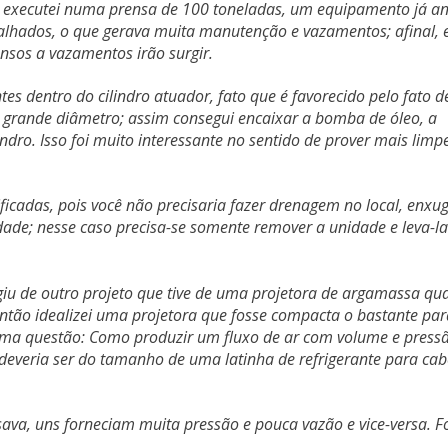
 executei numa prensa de 100 toneladas, um equipamento já an
alhados, o que gerava muita manutenção e vazamentos; afinal,
ensos a vazamentos irão surgir.
s dentro do cilindro atuador, fato que é favorecido pelo fato d
 grande diâmetro; assim consegui encaixar a bomba de óleo, a
indro. Isso foi muito interessante no sentido de prover mais limp
icadas, pois você não precisaria fazer drenagem no local, enxu
ade; nesse caso precisa-se somente remover a unidade e leva-la
u de outro projeto que tive de
uma projetora de argamassa qu
ntão idealizei uma projetora que fosse compacta o bastante par
ma questão: Como produzir um fluxo de ar com volume e press
veria ser do tamanho de uma latinha de refrigerante para cab
ava, uns forneciam muita pressão e pouca vazão e vice-versa. F