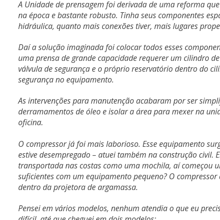
A Unidade de prensagem foi derivada de uma reforma que
na época e bastante robusto. Tinha seus componentes esp
hidráulica, quanto mais conexões tiver, mais lugares prop
Daí a solução imaginada foi colocar todos esses componente
uma prensa de grande capacidade requerer um cilindro de
válvula de segurança e o próprio reservatório dentro do cil
segurança no equipamento.
As intervenções para manutenção acabaram por ser simplif
derramamentos de óleo e isolar a área para mexer na unid
oficina.
O compressor já foi mais laborioso. Esse equipamento surgi
estive desempregado – atuei também na construção civil. E
transportada nas costas como uma mochila, aí começou u
suficientes com um equipamento pequeno? O compressor de
dentro da projetora de argamassa.
Pensei em vários modelos, nenhum atendia o que eu precis
difícil, até que cheguei em dois modelos: