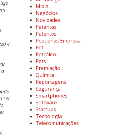
tigo
Midia
 em
Negócios
Novidades
Patentes
e
Patentes
Pequenas Empresa
eza e
Pet
Petróleo
Pets
gar
Premiação
 à
Química
Reportagens
Segurança
ando
Smartphones
a ser
Software
ão
Startups
er
Tecnologia
Telecomunicações
oi