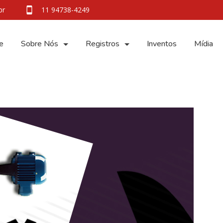
br
11 94738-4249
e
Sobre Nós
Registros
Inventos
Mídia