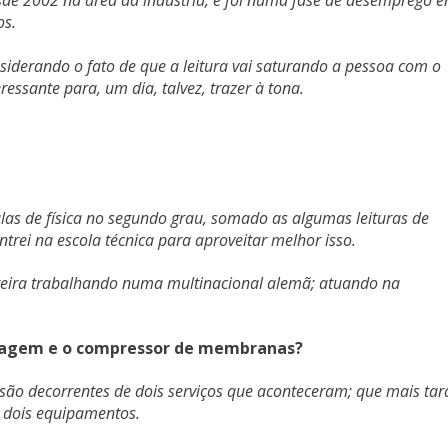
sde 2002 na área da indústria, e foi numa fase de desemprego e
os.
iderando o fato de que a leitura vai saturando a pessoa com o
essante para, um dia, talvez, trazer à tona.
ulas de física no segundo grau, somado as algumas leituras de
ntrei na escola técnica para aproveitar melhor isso.
arreira trabalhando numa multinacional alemã; atuando na
nsagem e o compressor de membranas?
 são decorrentes de dois serviços que aconteceram; que mais tar
s dois equipamentos.