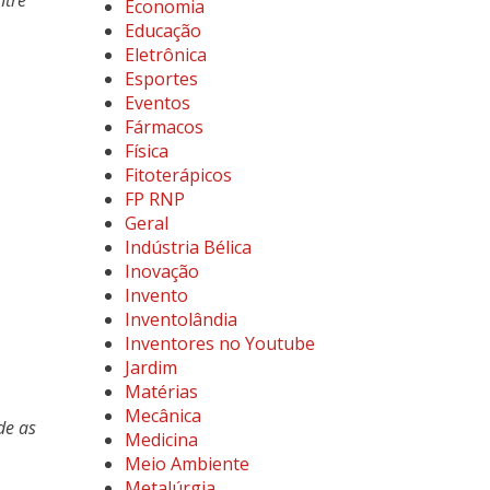
ntre
Economia
Educação
Eletrônica
Esportes
Eventos
Fármacos
Física
Fitoterápicos
FP RNP
Geral
Indústria Bélica
Inovação
Invento
Inventolândia
Inventores no Youtube
Jardim
Matérias
Mecânica
de as
Medicina
Meio Ambiente
Metalúrgia